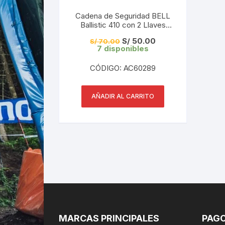
Cadena de Seguridad BELL
Ballistic 410 con 2 Llaves
8mmx183cm
El
El
S/
50.00
S/
70.00
precio
precio
7 disponibles
original
actual
era:
es:
CÓDIGO: AC60289
S/ 70.00.
S/ 50.00.
AÑADIR AL CARRITO
MARCAS PRINCIPALES
PAGO