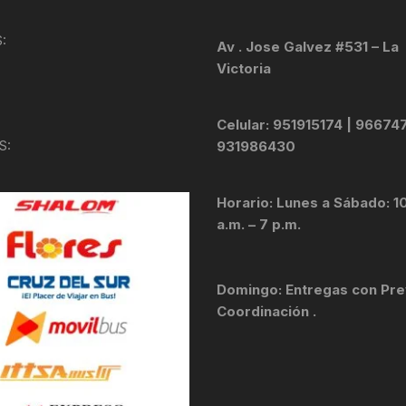
KIT DE TRANSMISIÓN
TORNILLOS
:
Av . Jose Galvez #531 – La
Victoria
LÍQUIDO DE FRENO
VELOCIMETROS
LIQUIDO SELLANTES
Celular: 951915174 | 96674
S:
931986430
LLANTAS
Horario: Lunes a Sábado: 1
LUBRICANTE DE CADENA
a.m. – 7 p.m.
MANILLAR / TIMÓN
Domingo: Entregas con Pre
MASAS
Coordinación .
OTROS
PASTILLAS