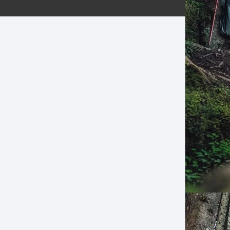
ERNERAS
PATILLAS MTB Y RUTA
NG
L
N
S