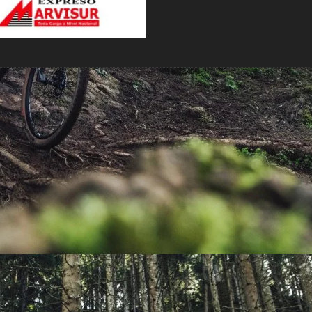
PEDALES
PIÑON
PLATOS
POTENCIA/CODO
RADIOS
ROLDANAS
SHIFTER
SILLINES
TIJA/TUBO DE ASIENTO