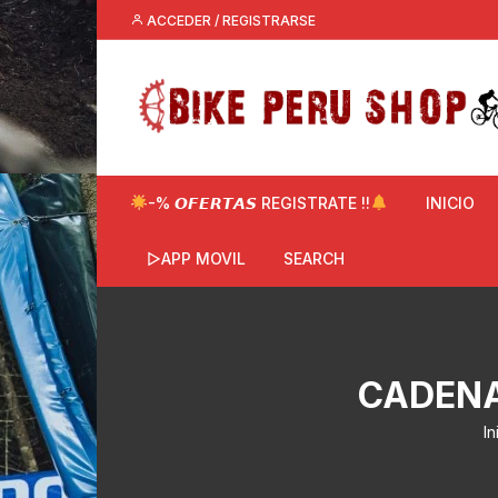
Saltar
ACCEDER / REGISTRARSE
al
contenido
-% 𝙊𝙁𝙀𝙍𝙏𝘼𝙎 REGISTRATE !!
INICIO
▷APP MOVIL
SEARCH
CADENA
In