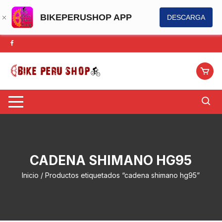
BIKEPERUSHOP APP
DESCARGA
Saltar
al
contenido
CADENA SHIMANO HG95
Inicio
/ Productos etiquetados “cadena shimano hg95”