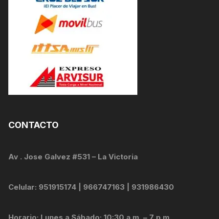
CONTACTO
Av . Jose Galvez #531 – La Victoria
Celular: 951915174 | 966747163 | 931986430
Horario: Lunes a Sábado: 10:30 a.m. – 7 p.m.