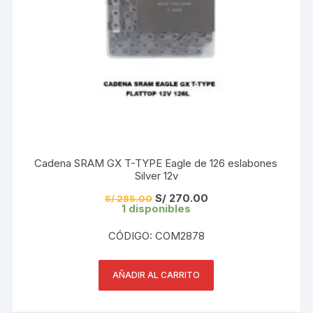
Cadena SRAM GX T-TYPE Eagle de 126 eslabones
Silver 12v
El
El
S/
270.00
S/
285.00
precio
precio
1 disponibles
original
actual
era:
es:
CÓDIGO: COM2878
S/ 285.00.
S/ 270.00.
AÑADIR AL CARRITO