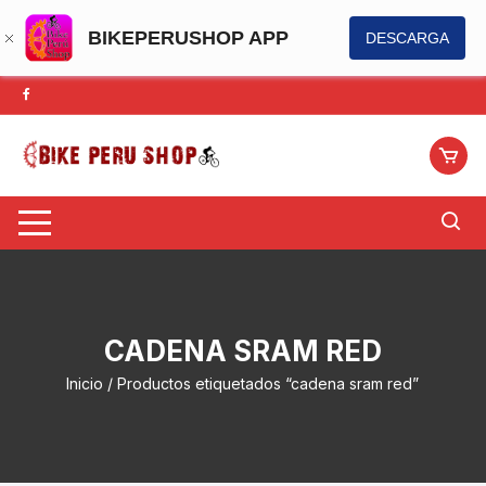
BIKEPERUSHOP APP
DESCARGA
Saltar
al
contenido
CADENA SRAM RED
Inicio
/ Productos etiquetados “cadena sram red”