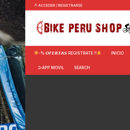
Saltar
ACCEDER / REGISTRARSE
al
contenido
-% 𝙊𝙁𝙀𝙍𝙏𝘼𝙎 REGISTRATE !!
INICIO
▷APP MOVIL
SEARCH