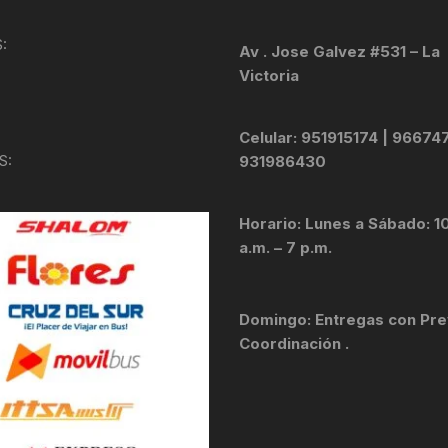
KIT DE TRANSMISIÓN
TORNILLOS
:
Av . Jose Galvez #531 – La
Victoria
LÍQUIDO DE FRENO
VELOCIMETROS
LIQUIDO SELLANTES
Celular: 951915174 | 96674
S:
931986430
LLANTAS
Horario: Lunes a Sábado: 1
LUBRICANTE DE CADENA
a.m. – 7 p.m.
MANILLAR / TIMÓN
Domingo: Entregas con Pre
MASAS
Coordinación .
OTROS
PASTILLAS