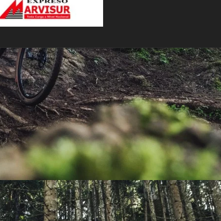
PEDALES
PIÑON
PLATOS
POTENCIA/CODO
RADIOS
ROLDANAS
SHIFTER
SILLINES
TIJA/TUBO DE ASIENTO