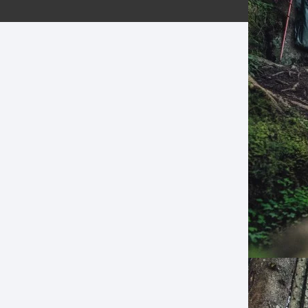
ERNERAS
PATILLAS MTB Y RUTA
NG
L
N
S