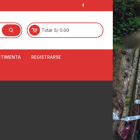
Total:
S/
0.00
STIMENTA
REGISTRARSE
E
LCETINES
BERTORES DE
PATILLAS
ANTAS
NJUNTO DE JERSEY
OM
RTAVIENTOS
LINA
LOTES