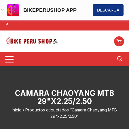
BIKEPERUSHOP APP
DESCARGA
Saltar
al
contenido
CAMARA CHAOYANG MTB
29"X2.25/2.50
Inicio
/ Productos etiquetados “Camara Chaoyang MTB
29"x2.25/2.50”