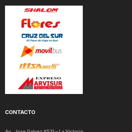
CONTACTO
Av . Jose Galvez #531 – La Victoria