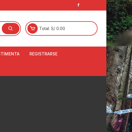
Total:
S/
0.00
STIMENTA
REGISTRARSE
E
LCETINES
BERTORES DE
PATILLAS
ANTAS
NJUNTO DE JERSEY
OM
RTAVIENTOS
LINA
LOTES