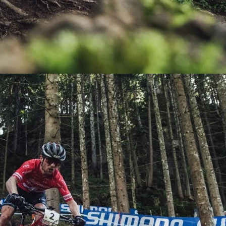
KIT DE TRANSMISIÓN
TORNILLOS
LÍQUIDO DE FRENO
VELOCIMETROS
LIQUIDO SELLANTES
LLANTAS
LUBRICANTE DE CADENA
MANILLAR / TIMÓN
MASAS
OTROS
PASTILLAS