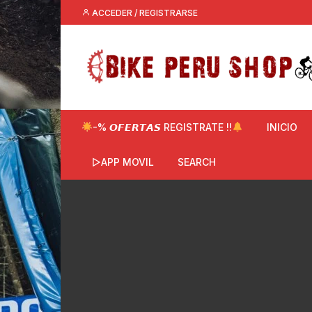
Saltar
ACCEDER / REGISTRARSE
al
contenido
-% 𝙊𝙁𝙀𝙍𝙏𝘼𝙎 REGISTRATE !!
INICIO
▷APP MOVIL
SEARCH