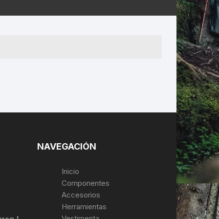
ERNERAS
PATILLAS MTB Y RUTA
NG
L
N
S
NAVEGACIÓN
Inicio
Componentes
Accesorios
Herramientas
Vestimenta