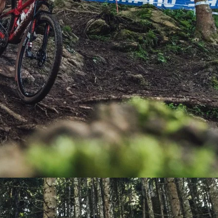
PEDALES
PIÑON
PLATOS
POTENCIA/CODO
RADIOS
ROLDANAS
SHIFTER
SILLINES
TIJA/TUBO DE ASIENTO