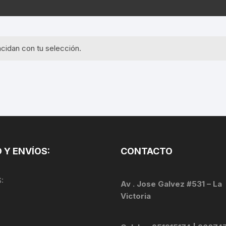
EQUIPOS GPS
ASIENTOS / SILLINES
EXTRACTOR DE EJE
PI
SELLADO
GORRAS ANTISUDOR
BIELAS
ZA
cidan con tu selección.
EXTRACTOR DE MISSI
GUANTES
LINK
TOPES Y TERMINALES
INFLADORES
EXTRACTOR DE PEDA
CABLES Y FUNDAS
LENTES
EXTRACTOR DE PIÑO
CADENA
LIMPIACADENA
EXTRACTOR DE TASA
CALAS
 Y ENVÍOS:
CONTACTO
LUCES
GRASA
CÁMARAS
:
MANGAS
Av . Jose Galvez #531 – La
JUEGO DE ALLEN
CANDADO DE CADENA
Victoria
/MISSINGLINK
MEDIDOR DE PRESIÓN
KIT DE LIMPIEZA