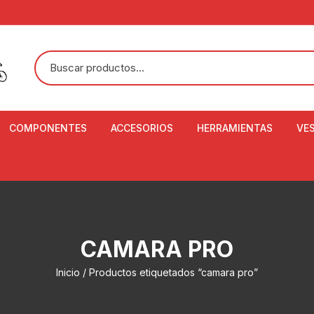
COMPONENTES
ACCESORIOS
HERRAMIENTAS
VE
ACEITE DE SUSPENSIÓN Y
BANDANAS
ALICATE CORTACABL
CA
SHOX
BOTELLAS
BALANZA DIGITAL
CO
ADAPTADOR DE DISCO
ZA
CADENA DE SEGURIDAD
DESMONTABLE DE LL
CAMARA PRO
AJUSTE DE TIJAS
CO
CASCOS
EXTRACTOR DE BOT
Inicio
/ Productos etiquetados “camara pro”
BOTTOM BRACKET
BRACKET
CO
CINTA DE MANILLAR
AROS
EXTRACTOR DE CATA
CU