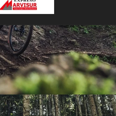
PEDALES
PIÑON
PLATOS
POTENCIA/CODO
RADIOS
ROLDANAS
SHIFTER
SILLINES
TIJA/TUBO DE ASIENTO