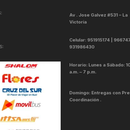
KIT DE TRANSMISIÓN
TORNILLOS
:
Av . Jose Galvez #531 – La
Victoria
LÍQUIDO DE FRENO
VELOCIMETROS
LIQUIDO SELLANTES
Celular: 951915174 | 96674
S:
931986430
LLANTAS
Horario: Lunes a Sábado: 1
LUBRICANTE DE CADENA
a.m. – 7 p.m.
MANILLAR / TIMÓN
Domingo: Entregas con Pre
MASAS
Coordinación .
OTROS
PASTILLAS