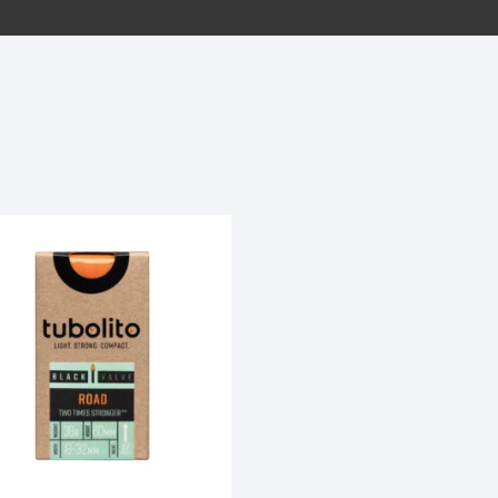
EQUIPOS GPS
ASIENTOS / SILLINES
EXTRACTOR DE EJE
PI
SELLADO
GORRAS ANTISUDOR
BIELAS
ZA
EXTRACTOR DE MISSI
GUANTES
LINK
TOPES Y TERMINALES
INFLADORES
EXTRACTOR DE PEDA
CABLES Y FUNDAS
LENTES
EXTRACTOR DE PIÑO
CADENA
LIMPIACADENA
EXTRACTOR DE TASA
CALAS
LUCES
GRASA
CÁMARAS
MANGAS
JUEGO DE ALLEN
CANDADO DE CADENA
/MISSINGLINK
MEDIDOR DE PRESIÓN
KIT DE LIMPIEZA