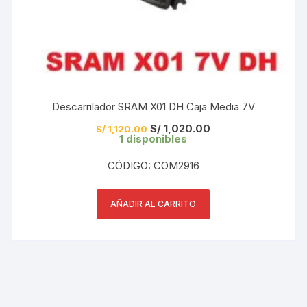
Descarrilador SRAM X01 DH Caja Media 7V
El
El
S/
1,020.00
S/
1,120.00
precio
precio
1 disponibles
original
actual
era:
es:
CÓDIGO: COM2916
S/ 1,120.00.
S/ 1,020.00.
AÑADIR AL CARRITO