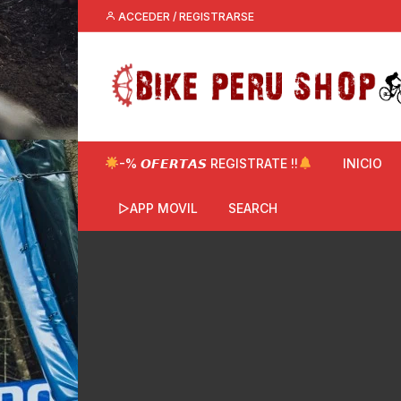
Saltar
ACCEDER / REGISTRARSE
al
contenido
-% 𝙊𝙁𝙀𝙍𝙏𝘼𝙎 REGISTRATE !!
INICIO
▷APP MOVIL
SEARCH