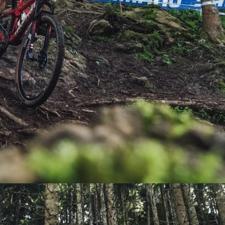
PEDALES
PIÑON
PLATOS
POTENCIA/CODO
RADIOS
ROLDANAS
SHIFTER
SILLINES
TIJA/TUBO DE ASIENTO