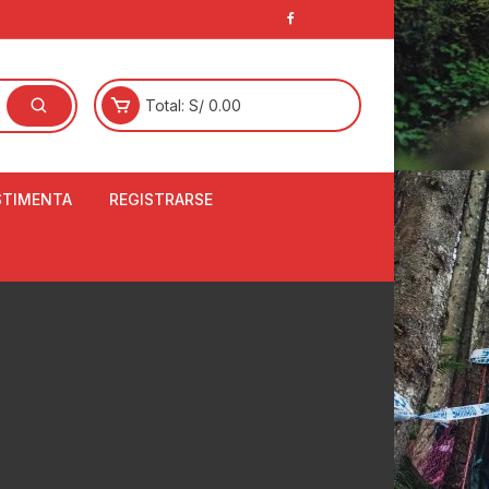
Total:
S/
0.00
STIMENTA
REGISTRARSE
E
LCETINES
BERTORES DE
PATILLAS
ANTAS
NJUNTO DE JERSEY
OM
RTAVIENTOS
LINA
LOTES