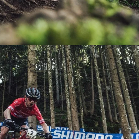
KIT DE TRANSMISIÓN
TORNILLOS
LÍQUIDO DE FRENO
VELOCIMETROS
LIQUIDO SELLANTES
LLANTAS
LUBRICANTE DE CADENA
MANILLAR / TIMÓN
MASAS
OTROS
PASTILLAS