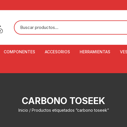
COMPONENTES
ACCESORIOS
HERRAMIENTAS
VE
ACEITE DE SUSPENSIÓN Y
BANDANAS
ALICATE CORTACABL
CA
SHOX
BOTELLAS
BALANZA DIGITAL
CO
ADAPTADOR DE DISCO
ZA
CADENA DE SEGURIDAD
DESMONTABLE DE LL
CARBONO TOSEEK
AJUSTE DE TIJAS
CO
CASCOS
EXTRACTOR DE BOT
Inicio
/ Productos etiquetados “carbono toseek”
BOTTOM BRACKET
BRACKET
CO
CINTA DE MANILLAR
AROS
EXTRACTOR DE CATA
CU