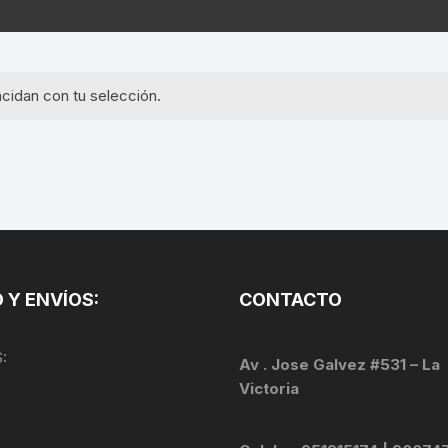
EQUIPOS GPS
ASIENTOS / SILLINES
EXTRACTOR DE EJE
PI
SELLADO
GORRAS ANTISUDOR
BIELAS
ZA
cidan con tu selección.
EXTRACTOR DE MISSI
GUANTES
LINK
TOPES Y TERMINALES
INFLADORES
EXTRACTOR DE PEDA
CABLES Y FUNDAS
LENTES
EXTRACTOR DE PIÑO
CADENA
LIMPIACADENA
EXTRACTOR DE TASA
CALAS
 Y ENVÍOS:
CONTACTO
LUCES
GRASA
CÁMARAS
:
MANGAS
Av . Jose Galvez #531 – La
JUEGO DE ALLEN
CANDADO DE CADENA
Victoria
/MISSINGLINK
MEDIDOR DE PRESIÓN
KIT DE LIMPIEZA