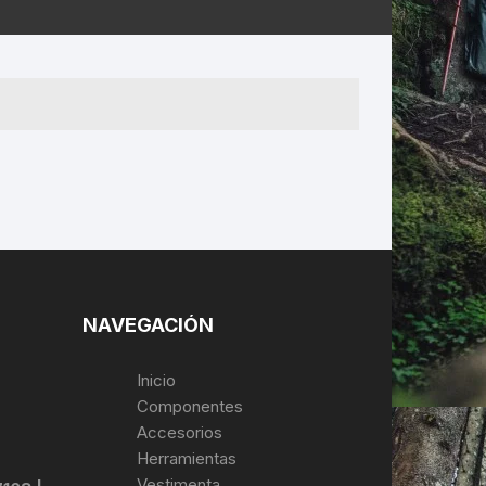
ERNERAS
PATILLAS MTB Y RUTA
NG
L
N
S
NAVEGACIÓN
Inicio
Componentes
Accesorios
Herramientas
Vestimenta