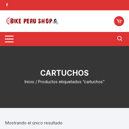
Saltar
al
contenido
CARTUCHOS
Inicio
/ Productos etiquetados “cartuchos”
Mostrando el único resultado