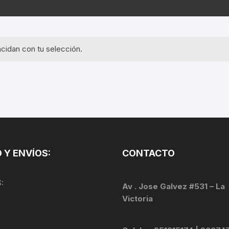
EQUIPOS GPS
ASIENTOS / SILLINES
EXTRACTOR DE EJE
PI
SELLADO
GORRAS ANTISUDOR
BIELAS
ZA
cidan con tu selección.
EXTRACTOR DE MISSI
GUANTES
LINK
TOPES Y TERMINALES
INFLADORES
EXTRACTOR DE PEDA
CABLES Y FUNDAS
LENTES
EXTRACTOR DE PIÑO
CADENA
LIMPIACADENA
EXTRACTOR DE TASA
CALAS
 Y ENVÍOS:
CONTACTO
LUCES
GRASA
CÁMARAS
:
MANGAS
Av . Jose Galvez #531 – La
JUEGO DE ALLEN
CANDADO DE CADENA
Victoria
/MISSINGLINK
MEDIDOR DE PRESIÓN
KIT DE LIMPIEZA