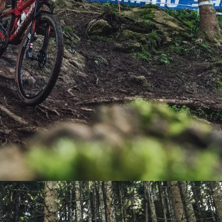
PEDALES
PIÑON
PLATOS
POTENCIA/CODO
RADIOS
ROLDANAS
SHIFTER
SILLINES
TIJA/TUBO DE ASIENTO