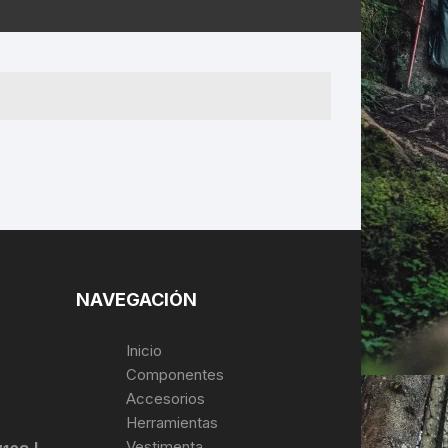
ERNERAS
PATILLAS MTB Y RUTA
NG
L
N
S
NAVEGACIÓN
Inicio
Componentes
Accesorios
Herramientas
Vestimenta