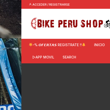
Saltar
ACCEDER / REGISTRARSE
al
contenido
-% 𝙊𝙁𝙀𝙍𝙏𝘼𝙎 REGISTRATE !!
INICIO
▷APP MOVIL
SEARCH