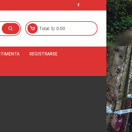
Total:
S/
0.00
STIMENTA
REGISTRARSE
E
LCETINES
BERTORES DE
PATILLAS
ANTAS
NJUNTO DE JERSEY
OM
RTAVIENTOS
LINA
LOTES