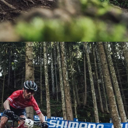
KIT DE TRANSMISIÓN
TORNILLOS
LÍQUIDO DE FRENO
VELOCIMETROS
LIQUIDO SELLANTES
LLANTAS
LUBRICANTE DE CADENA
MANILLAR / TIMÓN
MASAS
OTROS
PASTILLAS