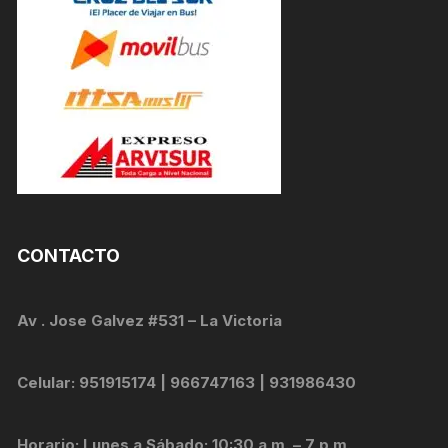
CONTACTO
Av . Jose Galvez #531 – La Victoria
Celular: 951915174 | 966747163 | 931986430
Horario: Lunes a Sábado: 10:30 a.m. – 7 p.m.