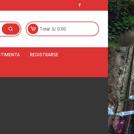
Total:
S/
0.00
STIMENTA
REGISTRARSE
E
LCETINES
BERTORES DE
PATILLAS
ANTAS
NJUNTO DE JERSEY
OM
RTAVIENTOS
LINA
LOTES