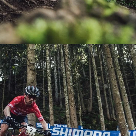
KIT DE TRANSMISIÓN
TORNILLOS
LÍQUIDO DE FRENO
VELOCIMETROS
LIQUIDO SELLANTES
LLANTAS
LUBRICANTE DE CADENA
MANILLAR / TIMÓN
MASAS
OTROS
PASTILLAS