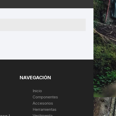
ERNERAS
PATILLAS MTB Y RUTA
NG
L
N
S
NAVEGACIÓN
Inicio
Componentes
Accesorios
Herramientas
Vestimenta