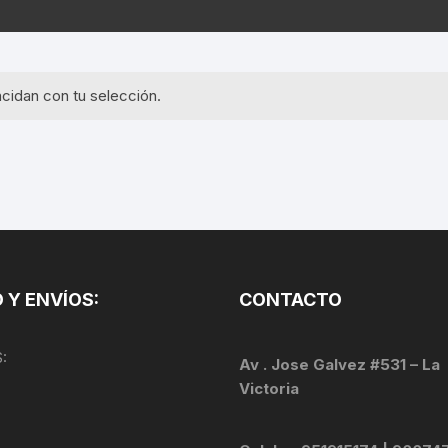
EQUIPOS GPS
ASIENTOS / SILLINES
EXTRACTOR DE EJE
PI
SELLADO
GORRAS ANTISUDOR
BIELAS
ZA
cidan con tu selección.
EXTRACTOR DE MISSI
GUANTES
LINK
TOPES Y TERMINALES
INFLADORES
EXTRACTOR DE PEDA
CABLES Y FUNDAS
LENTES
EXTRACTOR DE PIÑO
CADENA
LIMPIACADENA
EXTRACTOR DE TASA
CALAS
 Y ENVÍOS:
CONTACTO
LUCES
GRASA
CÁMARAS
:
MANGAS
Av . Jose Galvez #531 – La
JUEGO DE ALLEN
CANDADO DE CADENA
Victoria
/MISSINGLINK
MEDIDOR DE PRESIÓN
KIT DE LIMPIEZA