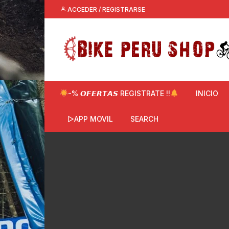
Saltar
ACCEDER / REGISTRARSE
al
contenido
-% 𝙊𝙁𝙀𝙍𝙏𝘼𝙎 REGISTRATE !!
INICIO
▷APP MOVIL
SEARCH