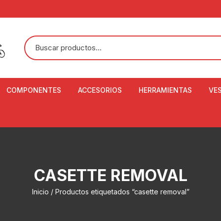
COMPONENTES
ACCESORIOS
HERRAMIENTAS
VE
ACEITE DE SUSPENSIÓN Y
BANDANAS
ALICATE CORTACABL
CA
SHOX
BOTELLAS
BALANZA DIGITAL
CO
ADAPTADOR DE DISCO
ZA
CADENA DE SEGURIDAD
DESMONTABLE DE LL
CASETTE REMOVAL
AJUSTE DE TIJAS
CO
CASCOS
EXTRACTOR DE BOT
Inicio
/ Productos etiquetados “casette removal”
BOTTOM BRACKET
BRACKET
CO
CINTA DE MANILLAR
AROS
EXTRACTOR DE CATA
CU