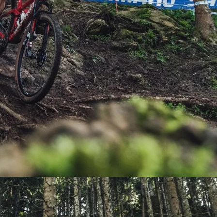
PEDALES
PIÑON
PLATOS
POTENCIA/CODO
RADIOS
ROLDANAS
SHIFTER
SILLINES
TIJA/TUBO DE ASIENTO