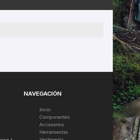
ERNERAS
PATILLAS MTB Y RUTA
NG
L
N
S
NAVEGACIÓN
Inicio
Componentes
Accesorios
Herramientas
Vestimenta