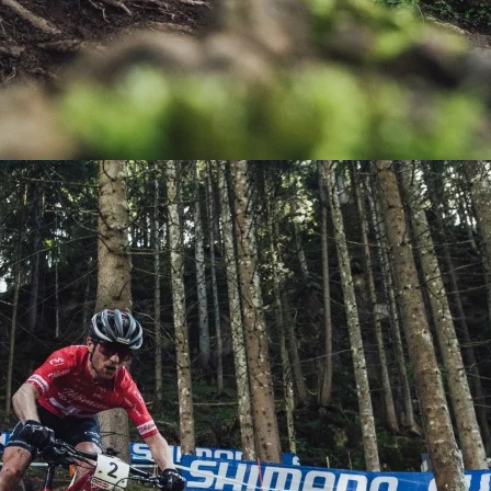
KIT DE TRANSMISIÓN
TORNILLOS
LÍQUIDO DE FRENO
VELOCIMETROS
LIQUIDO SELLANTES
LLANTAS
LUBRICANTE DE CADENA
MANILLAR / TIMÓN
MASAS
OTROS
PASTILLAS