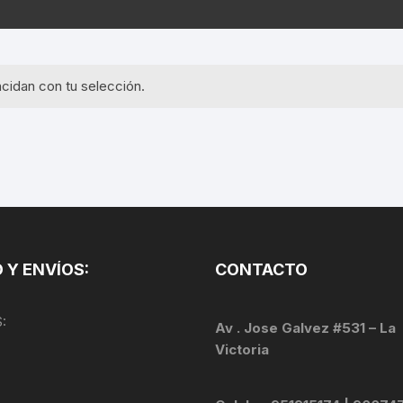
EQUIPOS GPS
ASIENTOS / SILLINES
EXTRACTOR DE EJE
PI
SELLADO
GORRAS ANTISUDOR
BIELAS
ZA
cidan con tu selección.
EXTRACTOR DE MISSI
GUANTES
LINK
TOPES Y TERMINALES
INFLADORES
EXTRACTOR DE PEDA
CABLES Y FUNDAS
LENTES
EXTRACTOR DE PIÑO
CADENA
LIMPIACADENA
EXTRACTOR DE TASA
CALAS
 Y ENVÍOS:
CONTACTO
LUCES
GRASA
CÁMARAS
:
MANGAS
Av . Jose Galvez #531 – La
JUEGO DE ALLEN
CANDADO DE CADENA
Victoria
/MISSINGLINK
MEDIDOR DE PRESIÓN
KIT DE LIMPIEZA