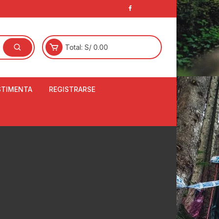
Total:
S/
0.00
STIMENTA
REGISTRARSE
E
LCETINES
BERTORES DE
PATILLAS
ANTAS
NJUNTO DE JERSEY
OM
RTAVIENTOS
LINA
LOTES