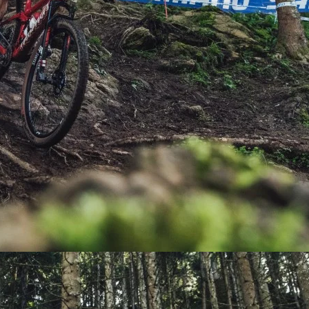
PEDALES
PIÑON
PLATOS
POTENCIA/CODO
RADIOS
ROLDANAS
SHIFTER
SILLINES
TIJA/TUBO DE ASIENTO