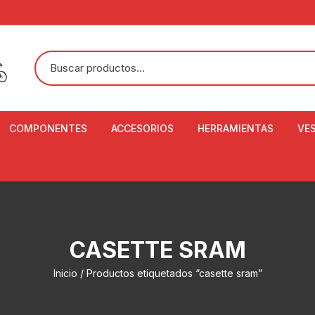
COMPONENTES
ACCESORIOS
HERRAMIENTAS
VE
ACEITE DE SUSPENSIÓN Y
BANDANAS
ALICATE CORTACABL
CA
SHOX
BOTELLAS
BALANZA DIGITAL
CO
ADAPTADOR DE DISCO
ZA
CADENA DE SEGURIDAD
DESMONTABLE DE LL
CASETTE SRAM
AJUSTE DE TIJAS
CO
CASCOS
EXTRACTOR DE BOT
Inicio
/ Productos etiquetados “casette sram”
BOTTOM BRACKET
BRACKET
CO
CINTA DE MANILLAR
AROS
EXTRACTOR DE CATA
CU