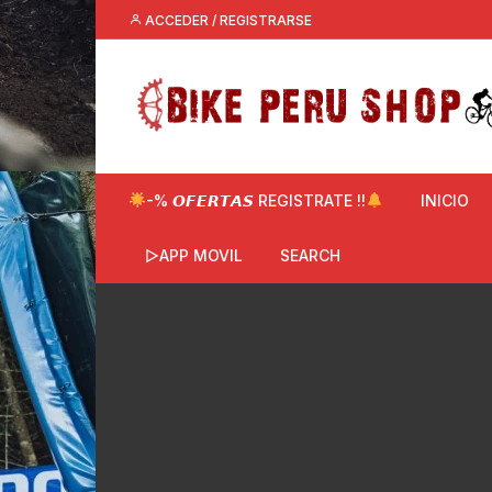
Saltar
ACCEDER / REGISTRARSE
al
contenido
-% 𝙊𝙁𝙀𝙍𝙏𝘼𝙎 REGISTRATE !!
INICIO
▷APP MOVIL
SEARCH