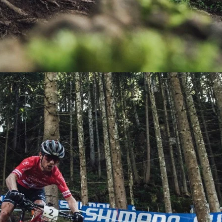
KIT DE TRANSMISIÓN
TORNILLOS
LÍQUIDO DE FRENO
VELOCIMETROS
LIQUIDO SELLANTES
LLANTAS
LUBRICANTE DE CADENA
MANILLAR / TIMÓN
MASAS
OTROS
PASTILLAS