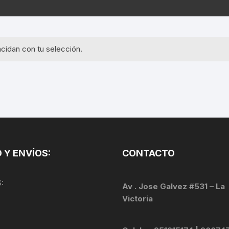
EQUIPOS GPS
ASIENTOS / SILLINES
EXTRACTOR DE EJE
PI
SELLADO
GORRAS ANTISUDOR
BIELAS
ZA
cidan con tu selección.
EXTRACTOR DE MISSI
GUANTES
LINK
TOPES Y TERMINALES
INFLADORES
EXTRACTOR DE PEDA
CABLES Y FUNDAS
LENTES
EXTRACTOR DE PIÑO
CADENA
LIMPIACADENA
EXTRACTOR DE TASA
CALAS
 Y ENVÍOS:
CONTACTO
LUCES
GRASA
CÁMARAS
:
MANGAS
Av . Jose Galvez #531 – La
JUEGO DE ALLEN
CANDADO DE CADENA
Victoria
/MISSINGLINK
MEDIDOR DE PRESIÓN
KIT DE LIMPIEZA