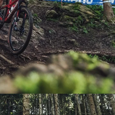
PEDALES
PIÑON
PLATOS
POTENCIA/CODO
RADIOS
ROLDANAS
SHIFTER
SILLINES
TIJA/TUBO DE ASIENTO