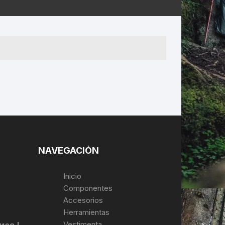
ERNERAS
PATILLAS MTB Y RUTA
NG
L
N
S
NAVEGACIÓN
Inicio
Componentes
Accesorios
Herramientas
Vestimenta