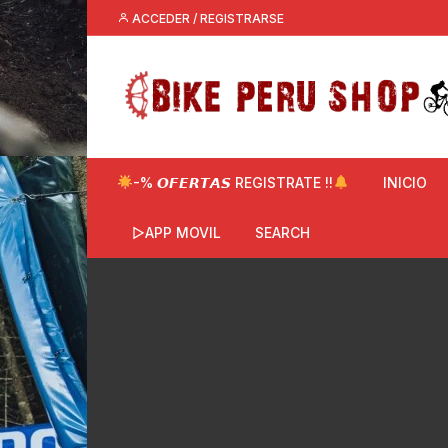
Saltar
ACCEDER / REGISTRARSE
al
contenido
-% 𝙊𝙁𝙀𝙍𝙏𝘼𝙎 REGISTRATE !!
INICIO
▷APP MOVIL
SEARCH