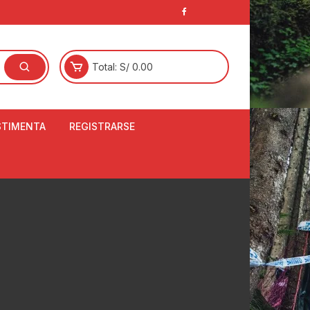
Total:
S/
0.00
STIMENTA
REGISTRARSE
E
LCETINES
BERTORES DE
PATILLAS
ANTAS
NJUNTO DE JERSEY
OM
RTAVIENTOS
LINA
LOTES