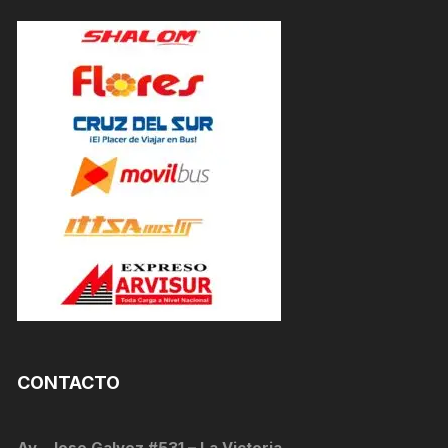
CONTACTO
Av . Jose Galvez #531 – La Victoria