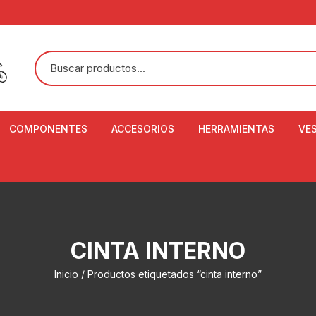
COMPONENTES
ACCESORIOS
HERRAMIENTAS
VE
ACEITE DE SUSPENSIÓN Y
BANDANAS
ALICATE CORTACABL
CA
SHOX
BOTELLAS
BALANZA DIGITAL
CO
ADAPTADOR DE DISCO
ZA
CADENA DE SEGURIDAD
DESMONTABLE DE LL
CINTA INTERNO
AJUSTE DE TIJAS
CO
CASCOS
EXTRACTOR DE BOT
Inicio
/ Productos etiquetados “cinta interno”
BOTTOM BRACKET
BRACKET
CO
CINTA DE MANILLAR
AROS
EXTRACTOR DE CATA
CU