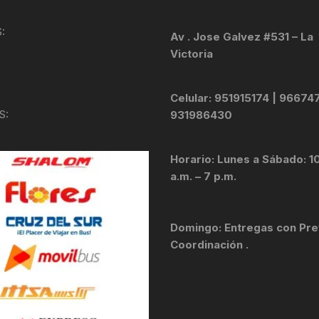
KIT DE TRANSMISIÓN
TORNILLOS
:
Av . Jose Galvez #531 – La
Victoria
LÍQUIDO DE FRENO
VELOCIMETROS
LIQUIDO SELLANTES
Celular: 951915174 | 96674
S:
931986430
LLANTAS
Horario: Lunes a Sábado: 1
LUBRICANTE DE CADENA
a.m. – 7 p.m.
MANILLAR / TIMÓN
Domingo: Entregas con Pre
MASAS
Coordinación .
OTROS
PASTILLAS