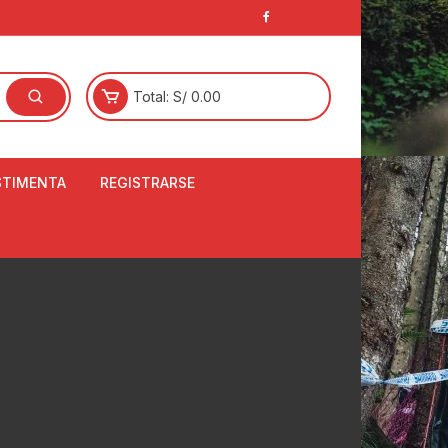
Total:
S/
0.00
STIMENTA
REGISTRARSE
E
LCETINES
BERTORES DE
PATILLAS
ANTAS
NJUNTO DE JERSEY
OM
RTAVIENTOS
LINA
LOTES