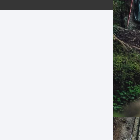
ERNERAS
PATILLAS MTB Y RUTA
NG
L
N
S