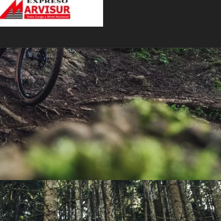
PEDALES
PIÑON
PLATOS
POTENCIA/CODO
RADIOS
ROLDANAS
SHIFTER
SILLINES
TIJA/TUBO DE ASIENTO