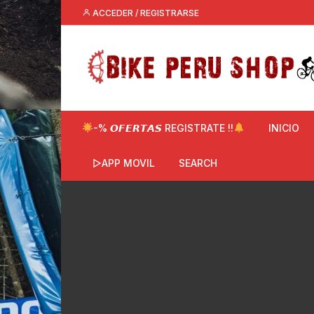
Saltar
ACCEDER / REGISTRARSE
al
contenido
-% 𝙊𝙁𝙀𝙍𝙏𝘼𝙎 REGISTRATE !!
INICIO
▷APP MOVIL
SEARCH