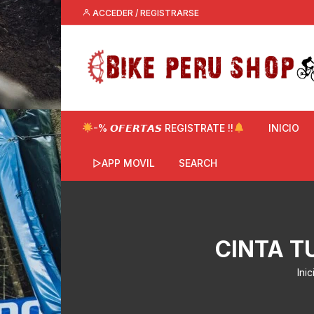
Saltar
ACCEDER / REGISTRARSE
al
contenido
-% 𝙊𝙁𝙀𝙍𝙏𝘼𝙎 REGISTRATE !!
INICIO
▷APP MOVIL
SEARCH
CINTA T
Inic