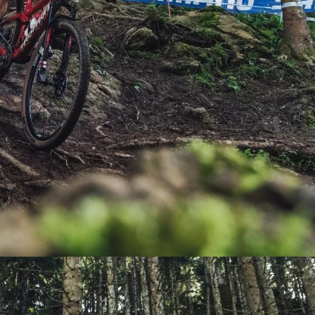
PEDALES
PIÑON
PLATOS
POTENCIA/CODO
RADIOS
ROLDANAS
SHIFTER
SILLINES
TIJA/TUBO DE ASIENTO