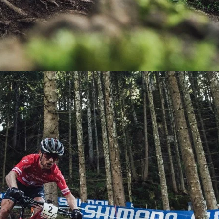
KIT DE TRANSMISIÓN
TORNILLOS
LÍQUIDO DE FRENO
VELOCIMETROS
LIQUIDO SELLANTES
LLANTAS
LUBRICANTE DE CADENA
MANILLAR / TIMÓN
MASAS
OTROS
PASTILLAS