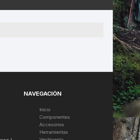
ERNERAS
PATILLAS MTB Y RUTA
NG
L
N
S
NAVEGACIÓN
Inicio
Componentes
Accesorios
Herramientas
Vestimenta