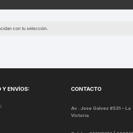
EQUIPOS GPS
ASIENTOS / SILLINES
EXTRACTOR DE EJE
PI
SELLADO
GORRAS ANTISUDOR
BIELAS
ZA
cidan con tu selección.
EXTRACTOR DE MISSI
GUANTES
LINK
TOPES Y TERMINALES
INFLADORES
EXTRACTOR DE PEDA
CABLES Y FUNDAS
LENTES
EXTRACTOR DE PIÑO
CADENA
LIMPIACADENA
EXTRACTOR DE TASA
CALAS
 Y ENVÍOS:
CONTACTO
LUCES
GRASA
CÁMARAS
:
MANGAS
Av . Jose Galvez #531 – La
JUEGO DE ALLEN
CANDADO DE CADENA
Victoria
/MISSINGLINK
MEDIDOR DE PRESIÓN
KIT DE LIMPIEZA