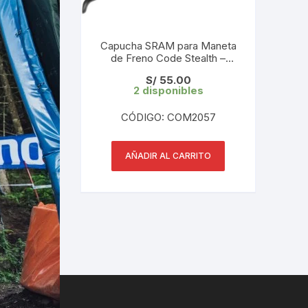
Capucha SRAM para Maneta
de Freno Code Stealth –
Ultimate/Silver/Bronze / C1 1
S/
55.00
Par | 11.5018.068.000
2 disponibles
CÓDIGO: COM2057
AÑADIR AL CARRITO