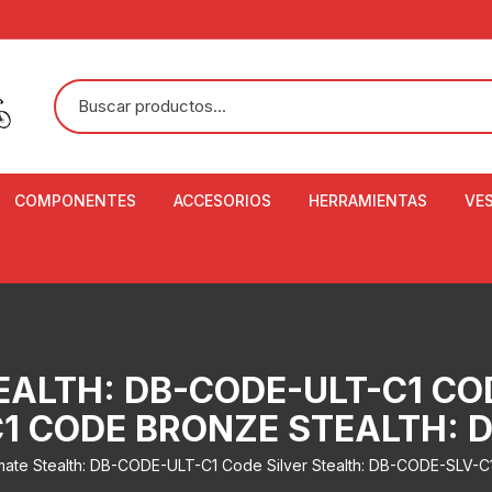
COMPONENTES
ACCESORIOS
HERRAMIENTAS
VE
ACEITE DE SUSPENSIÓN Y
BANDANAS
ALICATE CORTACABL
CA
SHOX
BOTELLAS
BALANZA DIGITAL
CO
ADAPTADOR DE DISCO
ZA
CADENA DE SEGURIDAD
DESMONTABLE DE LL
EALTH: DB-CODE-ULT-C1 COD
AJUSTE DE TIJAS
CO
CASCOS
EXTRACTOR DE BOT
1 CODE BRONZE STEALTH: 
BOTTOM BRACKET
BRACKET
CO
CINTA DE MANILLAR
imate Stealth: DB-CODE-ULT-C1 Code Silver Stealth: DB-CODE-SLV-
AROS
EXTRACTOR DE CATA
CU