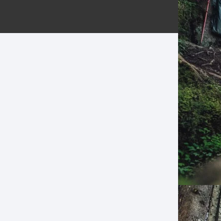
ERNERAS
PATILLAS MTB Y RUTA
NG
L
N
S