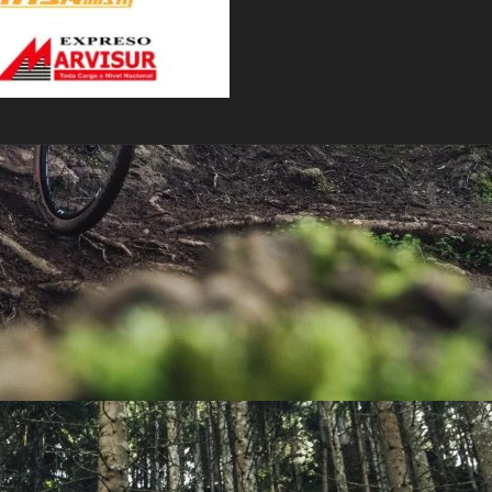
PEDALES
PIÑON
PLATOS
POTENCIA/CODO
RADIOS
ROLDANAS
SHIFTER
SILLINES
TIJA/TUBO DE ASIENTO