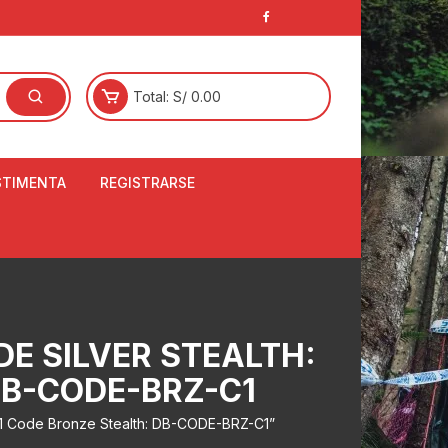
Total:
S/
0.00
STIMENTA
REGISTRARSE
E
LCETINES
BERTORES DE
PATILLAS
ANTAS
E SILVER STEALTH:
NJUNTO DE JERSEY
OM
DB-CODE-BRZ-C1
RTAVIENTOS
C1 Code Bronze Stealth: DB-CODE-BRZ-C1”
LINA
LOTES