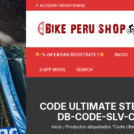
Saltar
ACCEDER / REGISTRARSE
al
contenido
-% 𝙊𝙁𝙀𝙍𝙏𝘼𝙎 REGISTRATE !!
INICIO
▷APP MOVIL
SEARCH
CODE ULTIMATE ST
DB-CODE-SLV-C
Inicio
/ Productos etiquetados “Code Ult