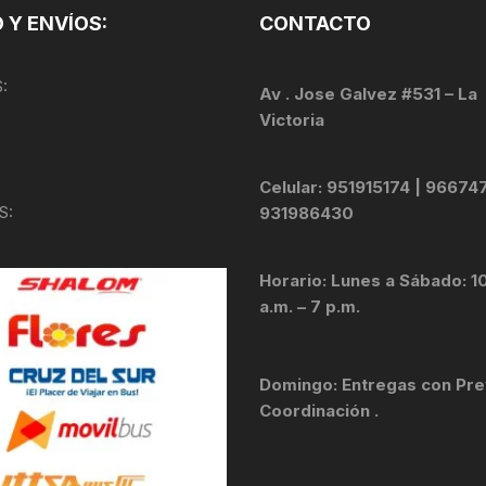
 Y ENVÍOS:
CONTACTO
KIT DE TRANSMISIÓN
TORNILLOS
:
LÍQUIDO DE FRENO
Av . Jose Galvez #531 – La
VELOCIMETROS
Victoria
LIQUIDO SELLANTES
Celular: 951915174 | 96674
LLANTAS
S:
931986430
LUBRICANTE DE CADENA
Horario: Lunes a Sábado: 1
MANILLAR / TIMÓN
a.m. – 7 p.m.
MASAS
Domingo: Entregas con Pre
OTROS
Coordinación .
PASTILLAS