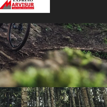
PEDALES
PIÑON
PLATOS
POTENCIA/CODO
RADIOS
ROLDANAS
SHIFTER
SILLINES
TIJA/TUBO DE ASIENTO