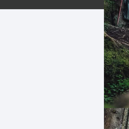
ERNERAS
PATILLAS MTB Y RUTA
NG
L
N
S