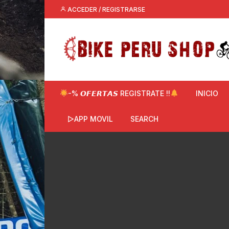
Saltar
ACCEDER / REGISTRARSE
al
contenido
-% 𝙊𝙁𝙀𝙍𝙏𝘼𝙎 REGISTRATE !!
INICIO
▷APP MOVIL
SEARCH