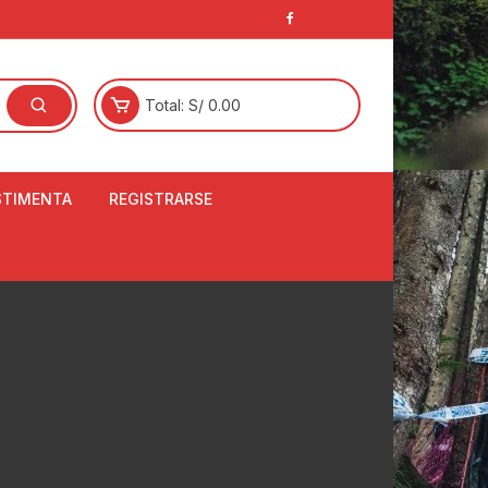
Total:
S/
0.00
STIMENTA
REGISTRARSE
E
LCETINES
BERTORES DE
PATILLAS
ANTAS
NJUNTO DE JERSEY
OM
RTAVIENTOS
LINA
LOTES