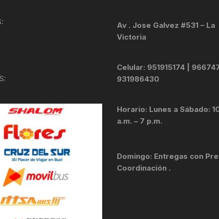
KIT DE TRANSMISIÓN
TORNILLOS
:
Av . Jose Galvez #531 – La
Victoria
LÍQUIDO DE FRENO
VELOCIMETROS
LIQUIDO SELLANTES
Celular: 951915174 | 96674
S:
931986430
LLANTAS
Horario: Lunes a Sábado: 1
LUBRICANTE DE CADENA
a.m. – 7 p.m.
MANILLAR / TIMÓN
Domingo: Entregas con Pre
MASAS
Coordinación .
OTROS
PASTILLAS