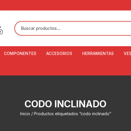
COMPONENTES
ACCESORIOS
HERRAMIENTAS
VE
ACEITE DE SUSPENSIÓN Y
BANDANAS
ALICATE CORTACABL
CA
SHOX
BOTELLAS
BALANZA DIGITAL
CO
ADAPTADOR DE DISCO
ZA
CADENA DE SEGURIDAD
DESMONTABLE DE LL
CODO INCLINADO
AJUSTE DE TIJAS
CO
CASCOS
EXTRACTOR DE BOT
Inicio
/ Productos etiquetados “codo inclinado”
BOTTOM BRACKET
BRACKET
CO
CINTA DE MANILLAR
AROS
EXTRACTOR DE CATA
CU