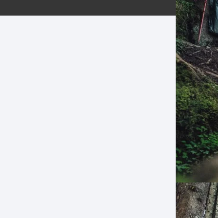
ERNERAS
PATILLAS MTB Y RUTA
NG
L
N
S