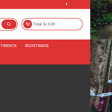
Total:
S/
0.00
STIMENTA
REGISTRARSE
E
LCETINES
BERTORES DE
PATILLAS
ANTAS
NJUNTO DE JERSEY
OM
RTAVIENTOS
LINA
LOTES