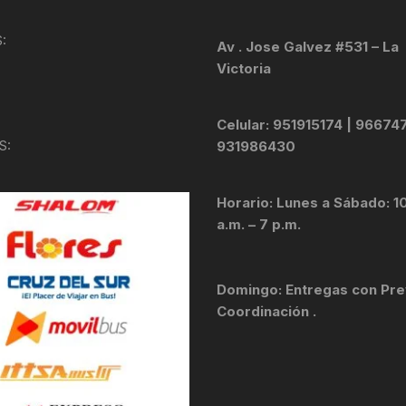
KIT DE TRANSMISIÓN
TORNILLOS
:
Av . Jose Galvez #531 – La
Victoria
LÍQUIDO DE FRENO
VELOCIMETROS
LIQUIDO SELLANTES
Celular: 951915174 | 96674
S:
931986430
LLANTAS
Horario: Lunes a Sábado: 1
LUBRICANTE DE CADENA
a.m. – 7 p.m.
MANILLAR / TIMÓN
Domingo: Entregas con Pre
MASAS
Coordinación .
OTROS
PASTILLAS