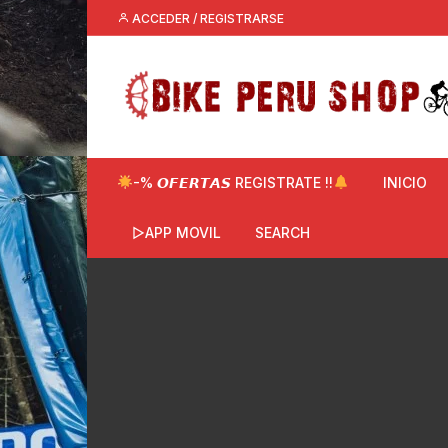
Saltar
ACCEDER / REGISTRARSE
al
contenido
-% 𝙊𝙁𝙀𝙍𝙏𝘼𝙎 REGISTRATE !!
INICIO
▷APP MOVIL
SEARCH