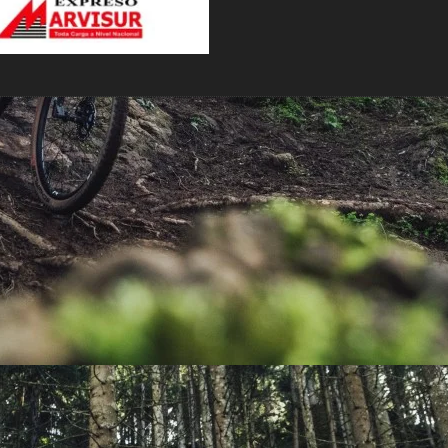
PEDALES
PIÑON
PLATOS
POTENCIA/CODO
RADIOS
ROLDANAS
SHIFTER
SILLINES
TIJA/TUBO DE ASIENTO