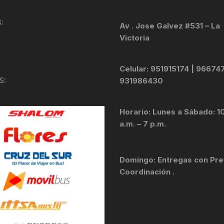
KIT DE TRANSMISIÓN
TORNILLOS
:
Av . Jose Galvez #531 – La
Victoria
LÍQUIDO DE FRENO
VELOCIMETROS
LIQUIDO SELLANTES
Celular: 951915174 | 96674
S:
931986430
LLANTAS
Horario: Lunes a Sábado: 1
LUBRICANTE DE CADENA
a.m. – 7 p.m.
MANILLAR / TIMÓN
Domingo: Entregas con Pre
MASAS
Coordinación .
OTROS
PASTILLAS