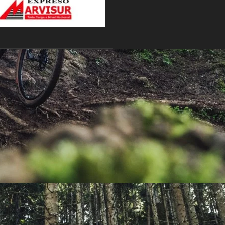
PEDALES
PIÑON
PLATOS
POTENCIA/CODO
RADIOS
ROLDANAS
SHIFTER
SILLINES
TIJA/TUBO DE ASIENTO