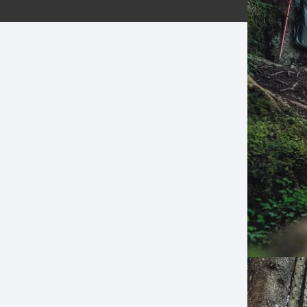
ERNERAS
PATILLAS MTB Y RUTA
NG
L
N
S