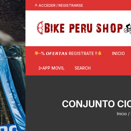
Saltar
ACCEDER / REGISTRARSE
al
contenido
-% 𝙊𝙁𝙀𝙍𝙏𝘼𝙎 REGISTRATE !!
INICIO
▷APP MOVIL
SEARCH
CONJUNTO CIC
Inicio
/ 