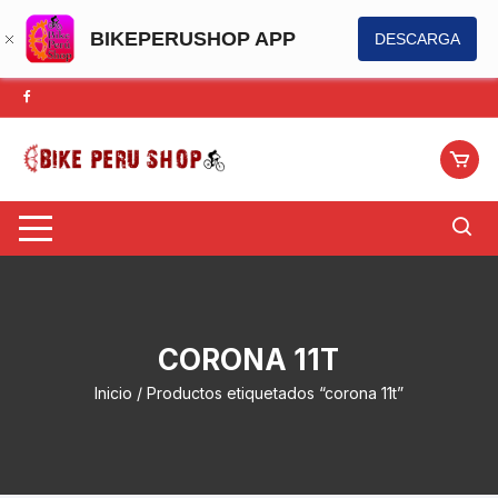
BIKEPERUSHOP APP
DESCARGA
Saltar
al
contenido
CORONA 11T
Inicio
/ Productos etiquetados “corona 11t”