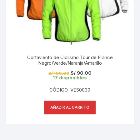
Cortaviento de Ciclismo Tour de France
Negro/Verde/Naranja/Amarillo
El
El
S/
90.00
S/
100.00
precio
precio
17 disponibles
original
actual
era:
es:
CÓDIGO: VES0030
S/ 100.00.
S/ 90.00.
AÑADIR AL CARRITO