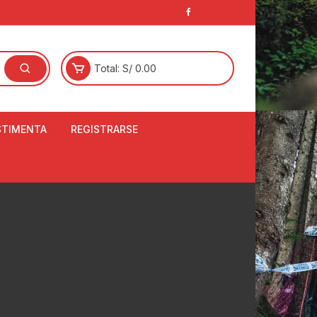
Total:
S/
0.00
STIMENTA
REGISTRARSE
E
LCETINES
BERTORES DE
PATILLAS
ANTAS
NJUNTO DE JERSEY
OM
RTAVIENTOS
LINA
LOTES