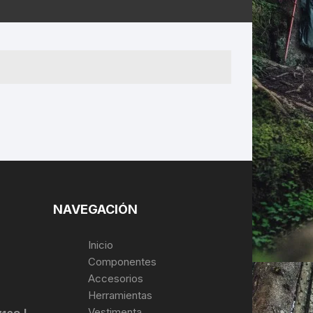
ERNERAS
PATILLAS MTB Y RUTA
NG
L
N
S
NAVEGACIÓN
Inicio
Componentes
Accesorios
Herramientas
Vestimenta