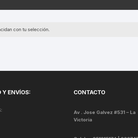
EQUIPOS GPS
ASIENTOS / SILLINES
EXTRACTOR DE EJE
PI
SELLADO
GORRAS ANTISUDOR
BIELAS
ZA
cidan con tu selección.
EXTRACTOR DE MISSI
GUANTES
LINK
TOPES Y TERMINALES
INFLADORES
EXTRACTOR DE PEDA
CABLES Y FUNDAS
LENTES
EXTRACTOR DE PIÑO
CADENA
LIMPIACADENA
EXTRACTOR DE TASA
CALAS
 Y ENVÍOS:
CONTACTO
LUCES
GRASA
CÁMARAS
:
MANGAS
Av . Jose Galvez #531 – La
JUEGO DE ALLEN
CANDADO DE CADENA
Victoria
/MISSINGLINK
MEDIDOR DE PRESIÓN
KIT DE LIMPIEZA