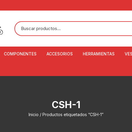
COMPONENTES
ACCESORIOS
HERRAMIENTAS
VE
ACEITE DE SUSPENSIÓN Y
BANDANAS
ALICATE CORTACABL
CA
SHOX
BOTELLAS
BALANZA DIGITAL
CO
ADAPTADOR DE DISCO
ZA
CADENA DE SEGURIDAD
DESMONTABLE DE LL
CSH-1
AJUSTE DE TIJAS
CO
CASCOS
EXTRACTOR DE BOT
Inicio
/ Productos etiquetados “CSH-1”
BOTTOM BRACKET
BRACKET
CO
CINTA DE MANILLAR
AROS
EXTRACTOR DE CATA
CU