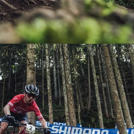
KIT DE TRANSMISIÓN
TORNILLOS
LÍQUIDO DE FRENO
VELOCIMETROS
LIQUIDO SELLANTES
LLANTAS
LUBRICANTE DE CADENA
MANILLAR / TIMÓN
MASAS
OTROS
PASTILLAS