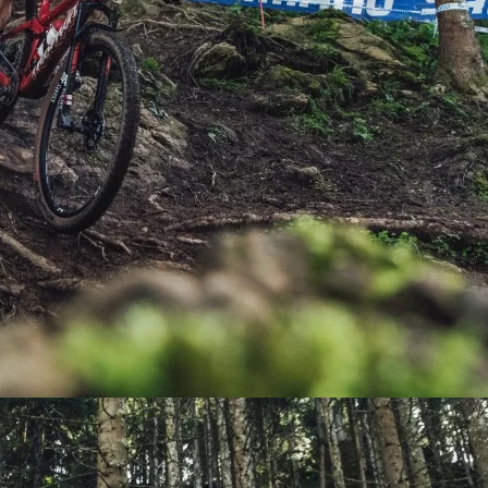
PEDALES
PIÑON
PLATOS
POTENCIA/CODO
RADIOS
ROLDANAS
SHIFTER
SILLINES
TIJA/TUBO DE ASIENTO