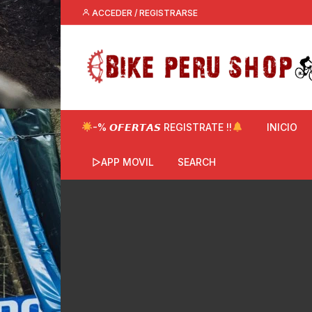
Saltar
ACCEDER / REGISTRARSE
al
contenido
-% 𝙊𝙁𝙀𝙍𝙏𝘼𝙎 REGISTRATE !!
INICIO
▷APP MOVIL
SEARCH