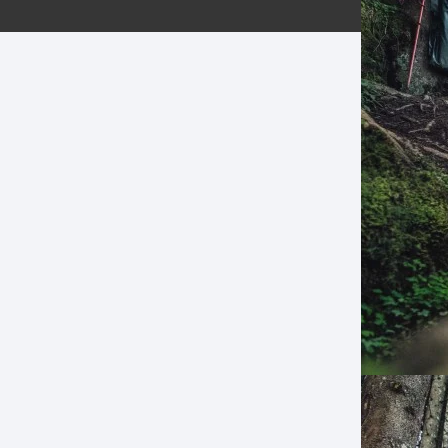
ERNERAS
PATILLAS MTB Y RUTA
NG
L
N
S