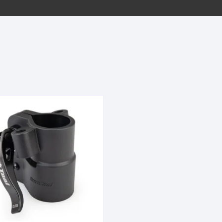
EQUIPOS GPS
ASIENTOS / SILLINES
EXTRACTOR DE EJE
PI
SELLADO
GORRAS ANTISUDOR
BIELAS
ZA
EXTRACTOR DE MISSI
GUANTES
LINK
TOPES Y TERMINALES
INFLADORES
EXTRACTOR DE PEDA
CABLES Y FUNDAS
LENTES
EXTRACTOR DE PIÑO
CADENA
LIMPIACADENA
EXTRACTOR DE TASA
CALAS
LUCES
GRASA
CÁMARAS
MANGAS
JUEGO DE ALLEN
CANDADO DE CADENA
/MISSINGLINK
MEDIDOR DE PRESIÓN
KIT DE LIMPIEZA