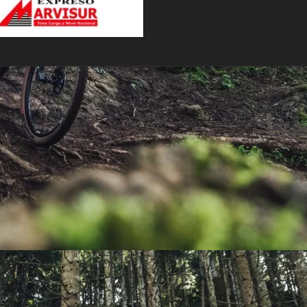
PEDALES
PIÑON
PLATOS
POTENCIA/CODO
RADIOS
ROLDANAS
SHIFTER
SILLINES
TIJA/TUBO DE ASIENTO