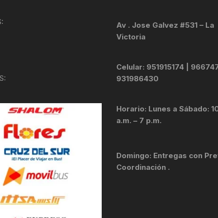
KIT DE TRANSMISIÓN
TORNILLOS
:
Av . Jose Galvez #531 – La
Victoria
LÍQUIDO DE FRENO
VELOCIMETROS
LIQUIDO SELLANTES
Celular: 951915174 | 96674
S:
931986430
LLANTAS
Horario: Lunes a Sábado: 1
LUBRICANTE DE CADENA
a.m. – 7 p.m.
MANILLAR / TIMÓN
Domingo: Entregas con Pre
MASAS
Coordinación .
OTROS
PASTILLAS