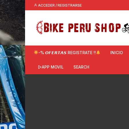
Saltar
ACCEDER / REGISTRARSE
al
contenido
-% 𝙊𝙁𝙀𝙍𝙏𝘼𝙎 REGISTRATE !!
INICIO
▷APP MOVIL
SEARCH