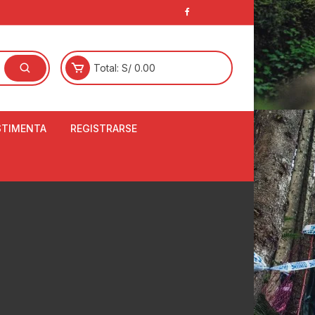
Total:
S/
0.00
STIMENTA
REGISTRARSE
E
LCETINES
BERTORES DE
PATILLAS
ANTAS
NJUNTO DE JERSEY
OM
RTAVIENTOS
LINA
LOTES