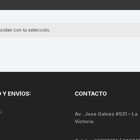
EQUIPOS GPS
ASIENTOS / SILLINES
EXTRACTOR DE EJE
PI
SELLADO
GORRAS ANTISUDOR
BIELAS
ZA
cidan con tu selección.
EXTRACTOR DE MISSI
GUANTES
LINK
TOPES Y TERMINALES
INFLADORES
EXTRACTOR DE PEDA
CABLES Y FUNDAS
LENTES
EXTRACTOR DE PIÑO
CADENA
LIMPIACADENA
EXTRACTOR DE TASA
CALAS
 Y ENVÍOS:
CONTACTO
LUCES
GRASA
CÁMARAS
:
MANGAS
Av . Jose Galvez #531 – La
JUEGO DE ALLEN
CANDADO DE CADENA
Victoria
/MISSINGLINK
MEDIDOR DE PRESIÓN
KIT DE LIMPIEZA