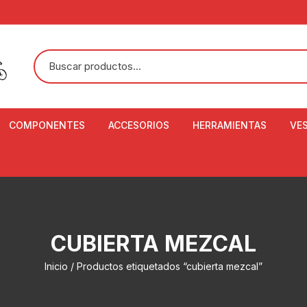
COMPONENTES
ACCESORIOS
HERRAMIENTAS
VE
ACEITE DE SUSPENSIÓN Y
BANDANAS
ALICATE CORTACABL
CA
SHOX
BOTELLAS
BALANZA DIGITAL
CO
ADAPTADOR DE DISCO
ZA
CADENA DE SEGURIDAD
DESMONTABLE DE LL
CUBIERTA MEZCAL
AJUSTE DE TIJAS
CO
CASCOS
EXTRACTOR DE BOT
Inicio
/ Productos etiquetados “cubierta mezcal”
BOTTOM BRACKET
BRACKET
CO
CINTA DE MANILLAR
AROS
EXTRACTOR DE CATA
CU