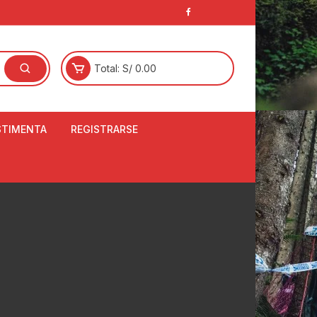
Total:
S/
0.00
STIMENTA
REGISTRARSE
E
LCETINES
BERTORES DE
PATILLAS
ANTAS
NJUNTO DE JERSEY
OM
RTAVIENTOS
LINA
LOTES