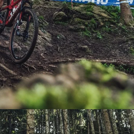
PEDALES
PIÑON
PLATOS
POTENCIA/CODO
RADIOS
ROLDANAS
SHIFTER
SILLINES
TIJA/TUBO DE ASIENTO