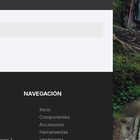
ERNERAS
PATILLAS MTB Y RUTA
NG
L
N
S
NAVEGACIÓN
Inicio
Componentes
Accesorios
Herramientas
Vestimenta