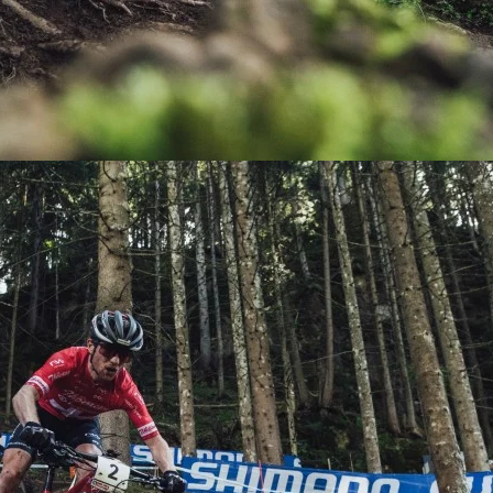
KIT DE TRANSMISIÓN
TORNILLOS
LÍQUIDO DE FRENO
VELOCIMETROS
LIQUIDO SELLANTES
LLANTAS
LUBRICANTE DE CADENA
MANILLAR / TIMÓN
MASAS
OTROS
PASTILLAS