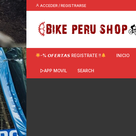
Saltar
ACCEDER / REGISTRARSE
al
contenido
-% 𝙊𝙁𝙀𝙍𝙏𝘼𝙎 REGISTRATE !!
INICIO
▷APP MOVIL
SEARCH