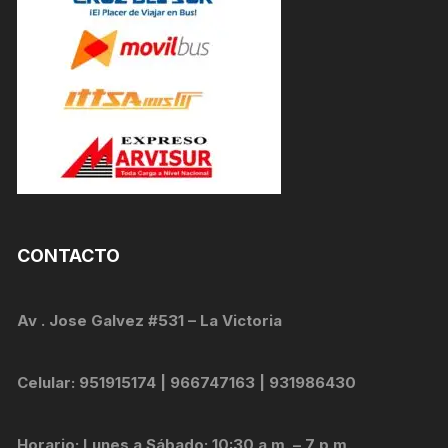
CONTACTO
Av . Jose Galvez #531 – La Victoria
Celular: 951915174 | 966747163 | 931986430
Horario: Lunes a Sábado: 10:30 a.m. – 7 p.m.