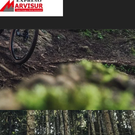
PEDALES
PIÑON
PLATOS
POTENCIA/CODO
RADIOS
ROLDANAS
SHIFTER
SILLINES
TIJA/TUBO DE ASIENTO