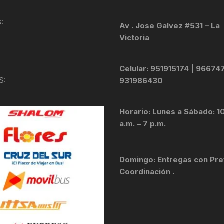
KIT DE TRANSMISIÓN
TORNILLOS
:
Av . Jose Galvez #531 – La
Victoria
LÍQUIDO DE FRENO
VELOCIMETROS
LIQUIDO SELLANTES
Celular: 951915174 | 96674
S:
931986430
LLANTAS
Horario: Lunes a Sábado: 1
LUBRICANTE DE CADENA
a.m. – 7 p.m.
MANILLAR / TIMÓN
Domingo: Entregas con Pre
MASAS
Coordinación .
OTROS
PASTILLAS