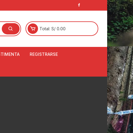
Total:
S/
0.00
STIMENTA
REGISTRARSE
E
LCETINES
BERTORES DE
PATILLAS
ANTAS
NJUNTO DE JERSEY
OM
RTAVIENTOS
LINA
LOTES