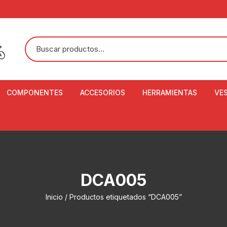
COMPONENTES
ACCESORIOS
HERRAMIENTAS
VE
ACEITE DE SUSPENSIÓN Y
BANDANAS
ALICATE CORTACABL
CA
SHOX
BOTELLAS
BALANZA DIGITAL
CO
ADAPTADOR DE DISCO
ZA
CADENA DE SEGURIDAD
DESMONTABLE DE LL
DCA005
AJUSTE DE TIJAS
CO
CASCOS
EXTRACTOR DE BOT
Inicio
/ Productos etiquetados “DCA005”
BOTTOM BRACKET
BRACKET
CO
CINTA DE MANILLAR
AROS
EXTRACTOR DE CATA
CU