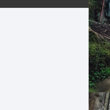
ERNERAS
PATILLAS MTB Y RUTA
NG
L
N
S