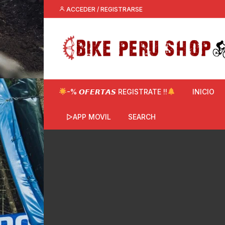
Saltar
ACCEDER / REGISTRARSE
al
contenido
-% 𝙊𝙁𝙀𝙍𝙏𝘼𝙎 REGISTRATE !!
INICIO
▷APP MOVIL
SEARCH