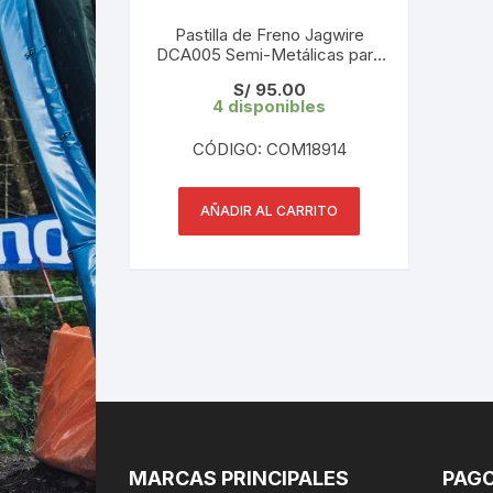
Pastilla de Freno Jagwire
DCA005 Semi-Metálicas para
Shimano XTR
S/
95.00
M9120/SAINT/ZEE/TEKTRO/T
4 disponibles
RP 4 pistones (1 Par) Blister
CÓDIGO: COM18914
AÑADIR AL CARRITO
MARCAS PRINCIPALES
PAGO