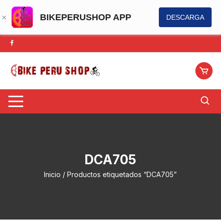
BIKEPERUSHOP APP
DESCARGA
Saltar
al
contenido
DCA705
Inicio
/ Productos etiquetados “DCA705”