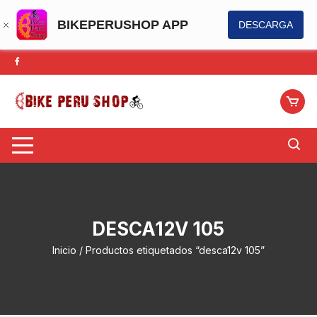
BIKEPERUSHOP APP
DESCARGA
Saltar
al
contenido
DESCA12V 105
Inicio
/ Productos etiquetados “desca12v 105”