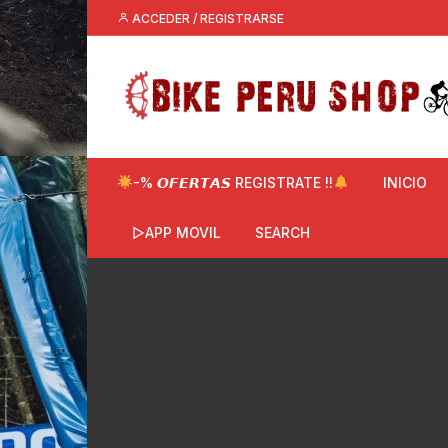
Saltar
ACCEDER / REGISTRARSE
al
contenido
-% 𝙊𝙁𝙀𝙍𝙏𝘼𝙎 REGISTRATE !!
INICIO
▷APP MOVIL
SEARCH