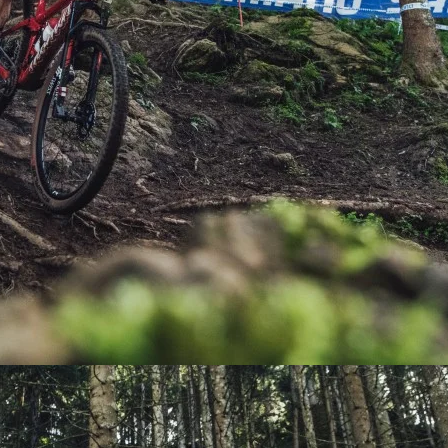
PEDALES
PIÑON
PLATOS
POTENCIA/CODO
RADIOS
ROLDANAS
SHIFTER
SILLINES
TIJA/TUBO DE ASIENTO