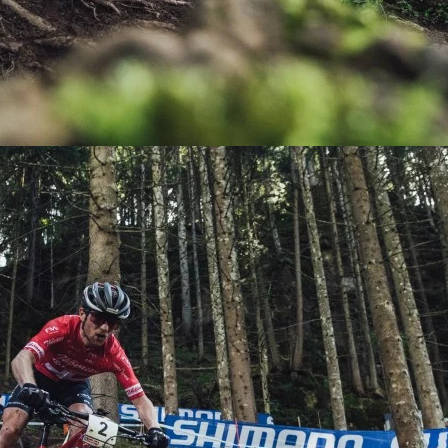
KIT DE TRANSMISIÓN
TORNILLOS
LÍQUIDO DE FRENO
VELOCIMETROS
LIQUIDO SELLANTES
LLANTAS
LUBRICANTE DE CADENA
MANILLAR / TIMÓN
MASAS
OTROS
PASTILLAS