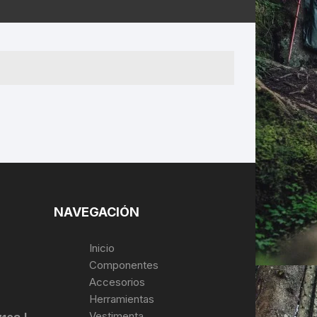
ERNERAS
PATILLAS MTB Y RUTA
NG
L
N
S
NAVEGACIÓN
Inicio
Componentes
Accesorios
Herramientas
Vestimenta