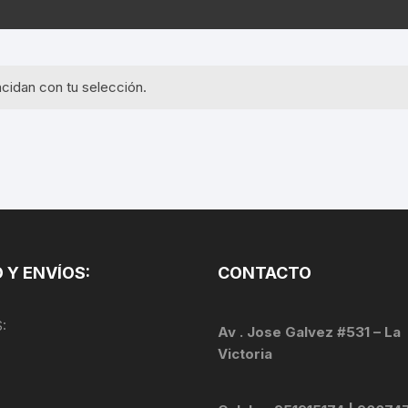
EQUIPOS GPS
ASIENTOS / SILLINES
EXTRACTOR DE EJE
PI
SELLADO
GORRAS ANTISUDOR
BIELAS
ZA
cidan con tu selección.
EXTRACTOR DE MISSI
GUANTES
LINK
TOPES Y TERMINALES
INFLADORES
EXTRACTOR DE PEDA
CABLES Y FUNDAS
LENTES
EXTRACTOR DE PIÑO
CADENA
LIMPIACADENA
EXTRACTOR DE TASA
CALAS
 Y ENVÍOS:
CONTACTO
LUCES
GRASA
CÁMARAS
:
MANGAS
Av . Jose Galvez #531 – La
JUEGO DE ALLEN
CANDADO DE CADENA
Victoria
/MISSINGLINK
MEDIDOR DE PRESIÓN
KIT DE LIMPIEZA