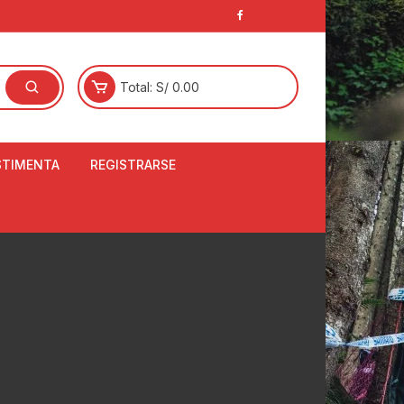
Total:
S/
0.00
STIMENTA
REGISTRARSE
E
LCETINES
BERTORES DE
PATILLAS
ANTAS
NJUNTO DE JERSEY
OM
RTAVIENTOS
LINA
LOTES