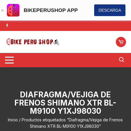
BIKEPERUSHOP APP
DESCARGA
Saltar
al
contenido
DIAFRAGMA/VEJIGA DE
FRENOS SHIMANO XTR BL-
M9100 Y1XJ98030
Inicio
/ Productos etiquetados “Diafragma/Vejiga de Frenos
Shimano XTR BL-M9100 Y1XJ98030”