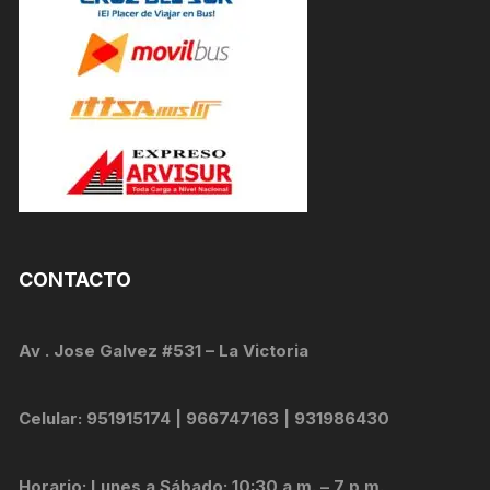
CONTACTO
Av . Jose Galvez #531 – La Victoria
Celular: 951915174 | 966747163 | 931986430
Horario: Lunes a Sábado: 10:30 a.m. – 7 p.m.