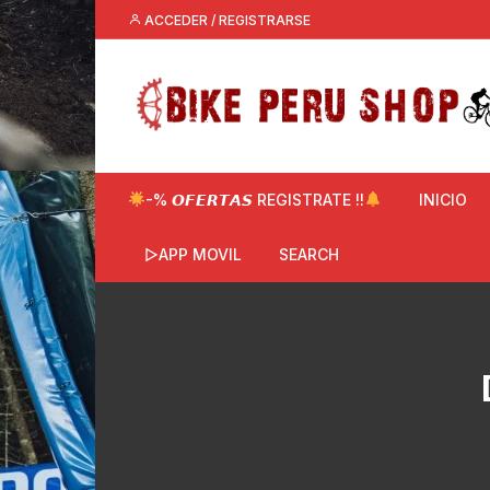
Saltar
ACCEDER / REGISTRARSE
al
contenido
-% 𝙊𝙁𝙀𝙍𝙏𝘼𝙎 REGISTRATE !!
INICIO
▷APP MOVIL
SEARCH