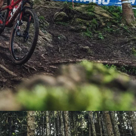
PEDALES
PIÑON
PLATOS
POTENCIA/CODO
RADIOS
ROLDANAS
SHIFTER
SILLINES
TIJA/TUBO DE ASIENTO