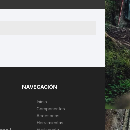
ERNERAS
PATILLAS MTB Y RUTA
NG
L
N
S
NAVEGACIÓN
Inicio
Componentes
Accesorios
Herramientas
Vestimenta