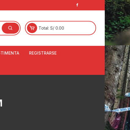
Total:
S/
0.00
STIMENTA
REGISTRARSE
E
LCETINES
BERTORES DE
PATILLAS
ANTAS
M
NJUNTO DE JERSEY
OM
RTAVIENTOS
LINA
LOTES