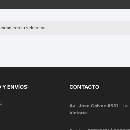
EQUIPOS GPS
ASIENTOS / SILLINES
EXTRACTOR DE EJE
PI
SELLADO
GORRAS ANTISUDOR
BIELAS
ZA
cidan con tu selección.
EXTRACTOR DE MISSI
GUANTES
LINK
TOPES Y TERMINALES
INFLADORES
EXTRACTOR DE PEDA
CABLES Y FUNDAS
LENTES
EXTRACTOR DE PIÑO
CADENA
LIMPIACADENA
EXTRACTOR DE TASA
CALAS
 Y ENVÍOS:
CONTACTO
LUCES
GRASA
CÁMARAS
:
MANGAS
Av . Jose Galvez #531 – La
JUEGO DE ALLEN
CANDADO DE CADENA
Victoria
/MISSINGLINK
MEDIDOR DE PRESIÓN
KIT DE LIMPIEZA