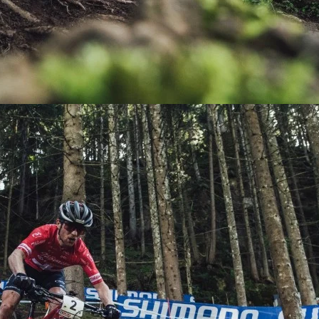
KIT DE TRANSMISIÓN
TORNILLOS
LÍQUIDO DE FRENO
VELOCIMETROS
LIQUIDO SELLANTES
LLANTAS
LUBRICANTE DE CADENA
MANILLAR / TIMÓN
MASAS
OTROS
PASTILLAS