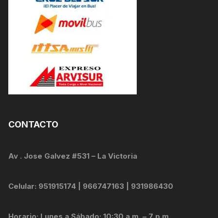
CONTACTO
Av . Jose Galvez #531 – La Victoria
Celular: 951915174 | 966747163 | 931986430
Horario: Lunes a Sábado: 10:30 a.m. – 7 p.m.