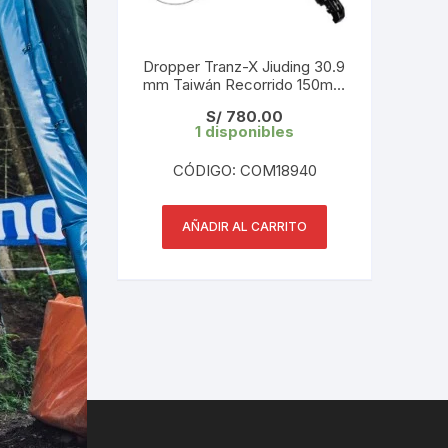
Dropper Tranz-X Jiuding 30.9
mm Taiwán Recorrido 150mm
+ Palanca
S/
780.00
1 disponibles
CÓDIGO: COM18940
AÑADIR AL CARRITO