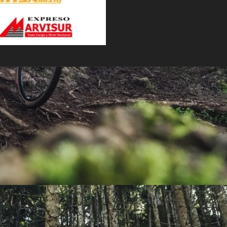
PEDALES
PIÑON
PLATOS
POTENCIA/CODO
RADIOS
ROLDANAS
SHIFTER
SILLINES
TIJA/TUBO DE ASIENTO