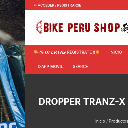
Saltar
ACCEDER / REGISTRARSE
al
contenido
-% 𝙊𝙁𝙀𝙍𝙏𝘼𝙎 REGISTRATE !!
INICIO
▷APP MOVIL
SEARCH
DROPPER TRANZ-X 
Inicio
/ Productos