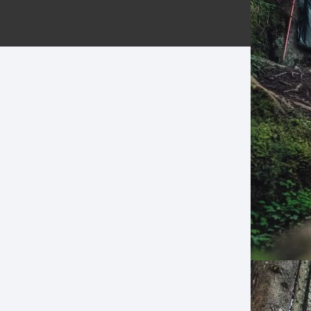
ERNERAS
PATILLAS MTB Y RUTA
NG
L
N
S