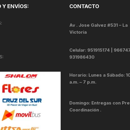
 Y ENVÍOS:
CONTACTO
KIT DE TRANSMISIÓN
TORNILLOS
:
LÍQUIDO DE FRENO
Av . Jose Galvez #531 – La
VELOCIMETROS
Victoria
LIQUIDO SELLANTES
Celular: 951915174 | 96674
LLANTAS
S:
931986430
LUBRICANTE DE CADENA
Horario: Lunes a Sábado: 1
MANILLAR / TIMÓN
a.m. – 7 p.m.
MASAS
Domingo: Entregas con Pre
OTROS
Coordinación .
PASTILLAS