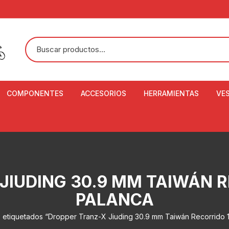
COMPONENTES
ACCESORIOS
HERRAMIENTAS
VE
ACEITE DE SUSPENSIÓN Y
BANDANAS
ALICATE CORTACABL
CA
SHOX
BOTELLAS
BALANZA DIGITAL
CO
ADAPTADOR DE DISCO
ZA
CADENA DE SEGURIDAD
DESMONTABLE DE LL
JIUDING 30.9 MM TAIWÁN 
AJUSTE DE TIJAS
CO
CASCOS
EXTRACTOR DE BOT
PALANCA
BOTTOM BRACKET
BRACKET
CO
CINTA DE MANILLAR
 etiquetados “Dropper Tranz-X Jiuding 30.9 mm Taiwán Recorrido
AROS
EXTRACTOR DE CATA
CU