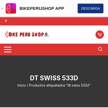
BIKEPERUSHOP APP
DESCARGA
Saltar
al
contenido
DT SWISS 533D
Inicio
/ Productos etiquetados “dt swiss 533d”