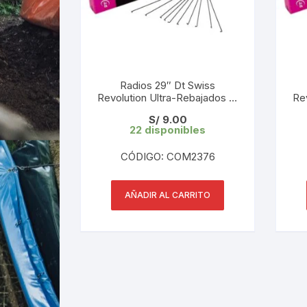
Radios 29″ Dt Swiss
Revolution Ultra-Rebajados L:
Re
296 mm 2.0/1.5/2.0 (1 UND)
2
S/
9.00
Tope de Gama
22 disponibles
CÓDIGO: COM2376
AÑADIR AL CARRITO