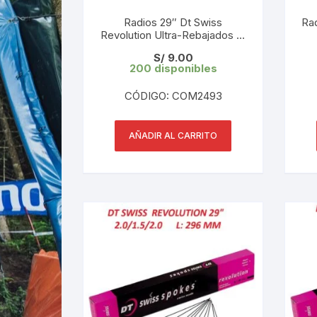
Radios 29″ Dt Swiss
Ra
Revolution Ultra-Rebajados L:
297 mm 2.0/1.5/2.0 (1 UND)
R
S/
9.00
Tope de Gama
200 disponibles
CÓDIGO: COM2493
AÑADIR AL CARRITO