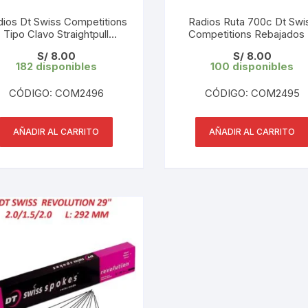
CINTA TUBELES
OTROS
KIT DE PURGADO
dios Dt Swiss Competitions
Radios Ruta 700c Dt Swi
Tipo Clavo Straightpull
CUADROS
Competitions Rebajados 
PARCHES
ebajados 27.5″ L: 285 mm
285 mm 2.0/1.8/2.0 (1 UN
KIT REPARADOR TUBE
S/
8.00
S/
8.00
2.0/1.8/2.0 (1 UND)
182 disponibles
100 disponibles
DESCARRILADOR
PORTABOTELLAS
LLAVE DE NIPLES
CÓDIGO: COM2496
CÓDIGO: COM2495
DESVIADOR
PORTACELULAR
MEDIDOR DE CADENA
DIRECCIÓN / TASAS
AÑADIR AL CARRITO
AÑADIR AL CARRITO
PORTAHERRAMIENTAS
OTROS
DISCO DE FRENO
PROTECTOR DE BIELA
SOPORTE DE
MANTENIMIENTO
FRENOS
PROTECTOR DE CUADRO
TRONCHACADENA
GRIPS / PUÑOS
PROTECTOR DE FRENO
GUIACADENA
TAPABARROS
HORQUILLA
TIMBRE