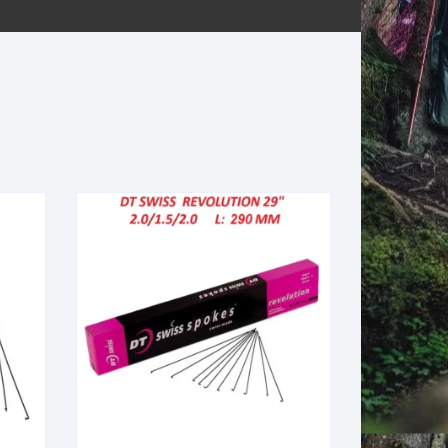
ERNERAS
PATILLAS MTB Y RUTA
NG
L
N
S