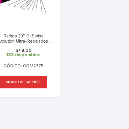
KIT DE TRANSMISIÓN
TORNILLOS
LÍQUIDO DE FRENO
VELOCIMETROS
Radios 29″ Dt Swiss
LIQUIDO SELLANTES
volution Ultra-Rebajados L:
92mm 2.0/1.5/2.0 (1 UND)
S/
9.00
LLANTAS
Tope de Gama
133 disponibles
LUBRICANTE DE CADENA
CÓDIGO: COM2375
MANILLAR / TIMÓN
AÑADIR AL CARRITO
MASAS
OTROS
PASTILLAS