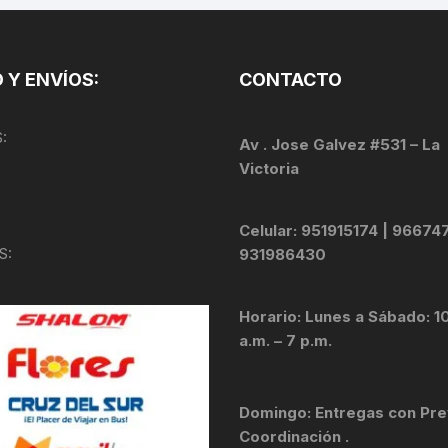
PEDALES
PIÑON
 Y ENVÍOS:
CONTACTO
PLATOS
:
Av . Jose Galvez #531 – La
POTENCIA/CODO
Victoria
RADIOS
Celular: 951915174 | 96674
S:
931986430
ROLDANAS
SHIFTER
Horario: Lunes a Sábado: 1
a.m. – 7 p.m.
SILLINES
TIJA/TUBO DE ASIENTO
Domingo: Entregas con Pre
Coordinación .