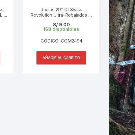
ss
Radios 29″ Dt Swiss
L:
Revolution Ultra-Rebajados L:
D)
290 mm 2.0/1.5/2.0 (1 UND)
LES
S/
9.00
Tope de Gama
168 disponibles
CÓDIGO: COM2494
AÑADIR AL CARRITO