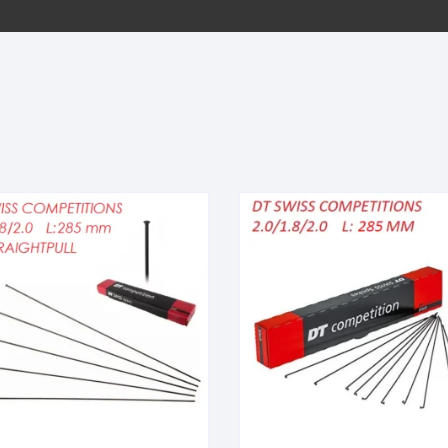
EQUIPOS GPS
ASIENTOS / SILLINES
EXTRACTOR DE EJE
PI
SELLADO
GORRAS ANTISUDOR
BIELAS
ZA
EXTRACTOR DE MISSI
GUANTES
LINK
TOPES Y TERMINALES
INFLADORES
EXTRACTOR DE PEDA
CABLES Y FUNDAS
LENTES
EXTRACTOR DE PIÑO
CADENA
LIMPIACADENA
EXTRACTOR DE TASA
CALAS
LUCES
GRASA
CÁMARAS
MANGAS
JUEGO DE ALLEN
CANDADO DE CADENA
/MISSINGLINK
MEDIDOR DE PRESIÓN
KIT DE LIMPIEZA