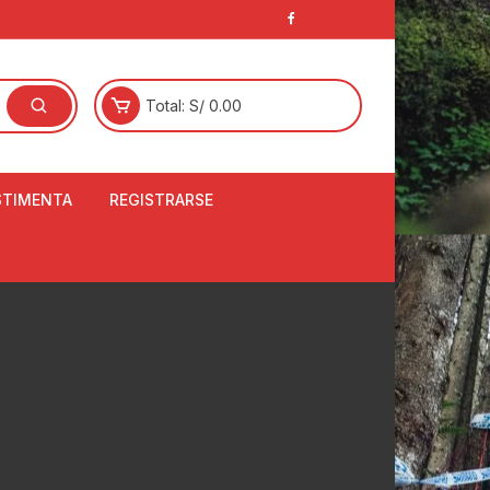
Total:
S/
0.00
STIMENTA
REGISTRARSE
E
LCETINES
BERTORES DE
PATILLAS
ANTAS
NJUNTO DE JERSEY
OM
RTAVIENTOS
LINA
LOTES