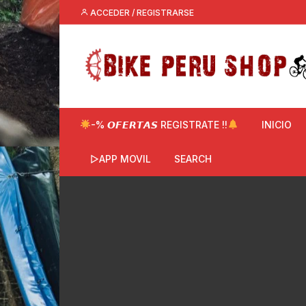
Saltar
ACCEDER / REGISTRARSE
al
contenido
-% 𝙊𝙁𝙀𝙍𝙏𝘼𝙎 REGISTRATE !!
INICIO
▷APP MOVIL
SEARCH