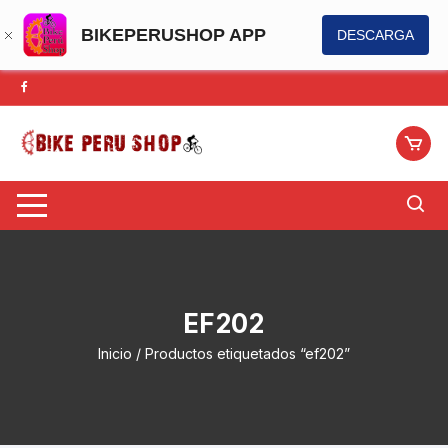
BIKEPERUSHOP APP
DESCARGA
Saltar
al
contenido
EF202
Inicio
/ Productos etiquetados “ef202”