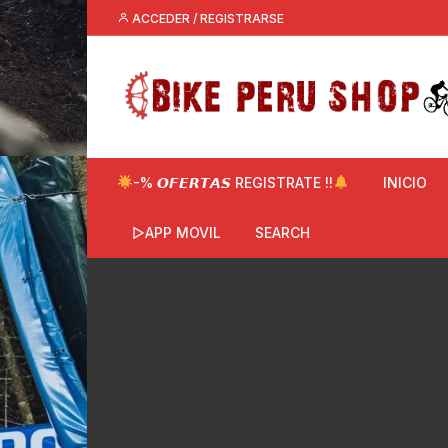
Saltar
ACCEDER / REGISTRARSE
al
contenido
-% 𝙊𝙁𝙀𝙍𝙏𝘼𝙎 REGISTRATE !!
INICIO
▷APP MOVIL
SEARCH