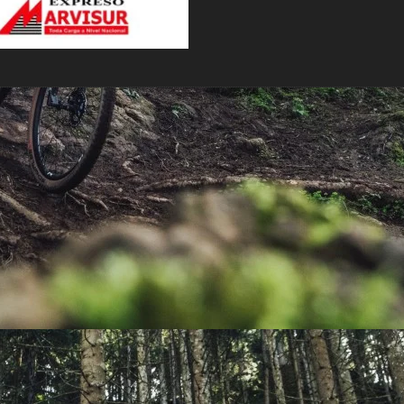
PEDALES
PIÑON
PLATOS
POTENCIA/CODO
RADIOS
ROLDANAS
SHIFTER
SILLINES
TIJA/TUBO DE ASIENTO