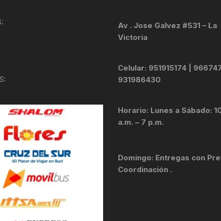
KIT DE TRANSMISIÓN
TORNILLOS
:
Av . Jose Galvez #531 – La
Victoria
LÍQUIDO DE FRENO
VELOCIMETROS
LIQUIDO SELLANTES
Celular: 951915174 | 96674
S:
931986430
LLANTAS
Horario: Lunes a Sábado: 1
LUBRICANTE DE CADENA
a.m. – 7 p.m.
MANILLAR / TIMÓN
Domingo: Entregas con Pre
MASAS
Coordinación .
OTROS
PASTILLAS