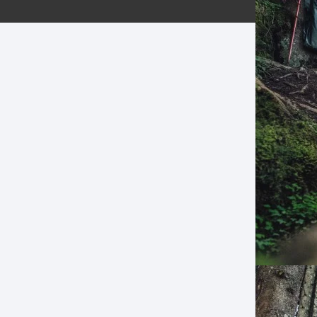
ERNERAS
PATILLAS MTB Y RUTA
NG
L
N
S