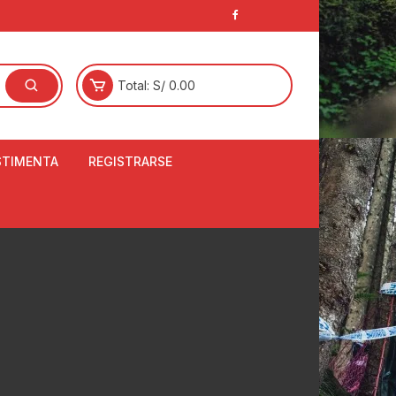
Total:
S/
0.00
STIMENTA
REGISTRARSE
E
LCETINES
BERTORES DE
PATILLAS
ANTAS
NJUNTO DE JERSEY
OM
RTAVIENTOS
LINA
LOTES