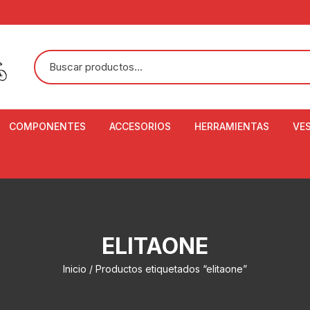
COMPONENTES
ACCESORIOS
HERRAMIENTAS
VE
ACEITE DE SUSPENSIÓN Y
BANDANAS
ALICATE CORTACABL
CA
SHOX
BOTELLAS
BALANZA DIGITAL
CO
ADAPTADOR DE DISCO
ZA
CADENA DE SEGURIDAD
DESMONTABLE DE LL
ELITAONE
AJUSTE DE TIJAS
CO
CASCOS
EXTRACTOR DE BOT
Inicio
/ Productos etiquetados “elitaone”
BOTTOM BRACKET
BRACKET
CO
CINTA DE MANILLAR
AROS
EXTRACTOR DE CATA
CU