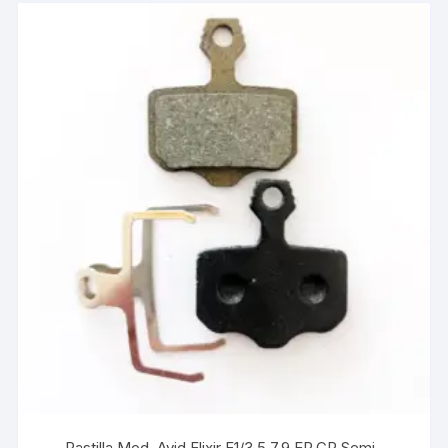
Pastilla Mod. Avid Elixir E1/3,5,7,9 ER,CR Semi-