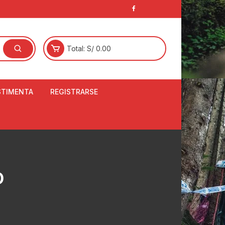
Total:
S/
0.00
STIMENTA
REGISTRARSE
E
LCETINES
BERTORES DE
PATILLAS
ANTAS
O
NJUNTO DE JERSEY
OM
RTAVIENTOS
LINA
LOTES