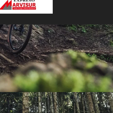
PEDALES
PIÑON
PLATOS
POTENCIA/CODO
RADIOS
ROLDANAS
SHIFTER
SILLINES
TIJA/TUBO DE ASIENTO