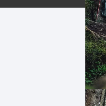
ERNERAS
PATILLAS MTB Y RUTA
NG
L
N
S