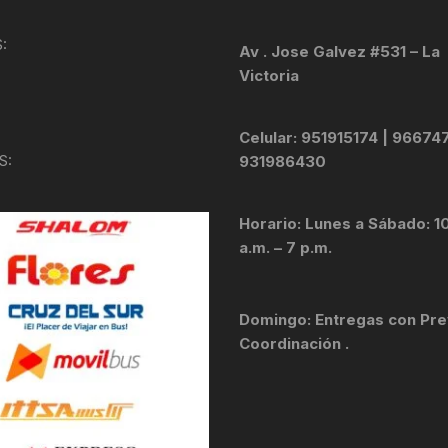
KIT DE TRANSMISIÓN
TORNILLOS
:
Av . Jose Galvez #531 – La
Victoria
LÍQUIDO DE FRENO
VELOCIMETROS
LIQUIDO SELLANTES
Celular: 951915174 | 96674
S:
931986430
LLANTAS
Horario: Lunes a Sábado: 1
LUBRICANTE DE CADENA
a.m. – 7 p.m.
MANILLAR / TIMÓN
Domingo: Entregas con Pre
MASAS
Coordinación .
OTROS
PASTILLAS