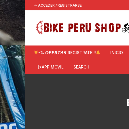
Saltar
ACCEDER / REGISTRARSE
al
contenido
-% 𝙊𝙁𝙀𝙍𝙏𝘼𝙎 REGISTRATE !!
INICIO
▷APP MOVIL
SEARCH