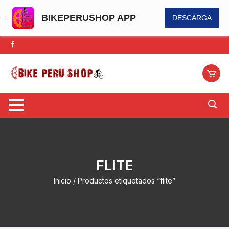
BIKEPERUSHOP APP
DESCARGA
Saltar
al
contenido
FLITE
Inicio
/ Productos etiquetados “flite”