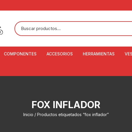
COMPONENTES
ACCESORIOS
HERRAMIENTAS
VE
ACEITE DE SUSPENSIÓN Y
BANDANAS
ALICATE CORTACABL
CA
SHOX
BOTELLAS
BALANZA DIGITAL
CO
ADAPTADOR DE DISCO
ZA
CADENA DE SEGURIDAD
DESMONTABLE DE LL
FOX INFLADOR
AJUSTE DE TIJAS
CO
CASCOS
EXTRACTOR DE BOT
Inicio
/ Productos etiquetados “fox inflador”
BOTTOM BRACKET
BRACKET
CO
CINTA DE MANILLAR
AROS
EXTRACTOR DE CATA
CU