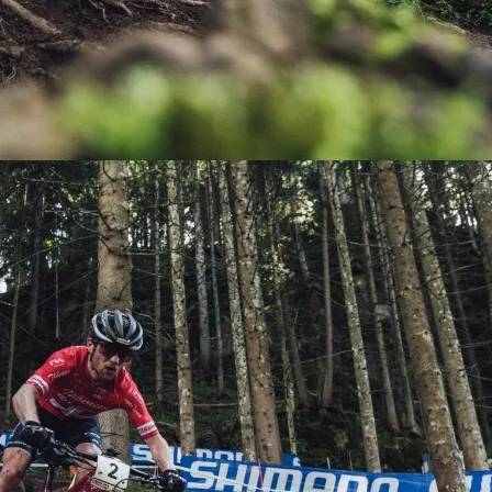
KIT DE TRANSMISIÓN
TORNILLOS
LÍQUIDO DE FRENO
VELOCIMETROS
LIQUIDO SELLANTES
LLANTAS
LUBRICANTE DE CADENA
MANILLAR / TIMÓN
MASAS
OTROS
PASTILLAS