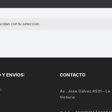
EQUIPOS GPS
ASIENTOS / SILLINES
EXTRACTOR DE EJE
PI
SELLADO
GORRAS ANTISUDOR
BIELAS
ZA
cidan con tu selección.
EXTRACTOR DE MISSI
GUANTES
LINK
TOPES Y TERMINALES
INFLADORES
EXTRACTOR DE PEDA
CABLES Y FUNDAS
LENTES
EXTRACTOR DE PIÑO
CADENA
LIMPIACADENA
EXTRACTOR DE TASA
CALAS
 Y ENVÍOS:
CONTACTO
LUCES
GRASA
CÁMARAS
:
MANGAS
Av . Jose Galvez #531 – La
JUEGO DE ALLEN
CANDADO DE CADENA
Victoria
/MISSINGLINK
MEDIDOR DE PRESIÓN
KIT DE LIMPIEZA