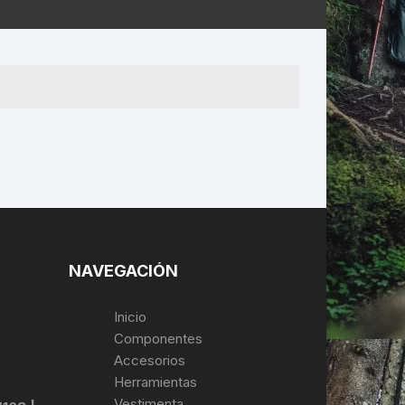
ERNERAS
PATILLAS MTB Y RUTA
NG
L
N
S
NAVEGACIÓN
Inicio
Componentes
Accesorios
Herramientas
Vestimenta