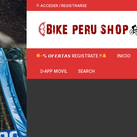
Saltar
ACCEDER / REGISTRARSE
al
contenido
-% 𝙊𝙁𝙀𝙍𝙏𝘼𝙎 REGISTRATE !!
INICIO
▷APP MOVIL
SEARCH