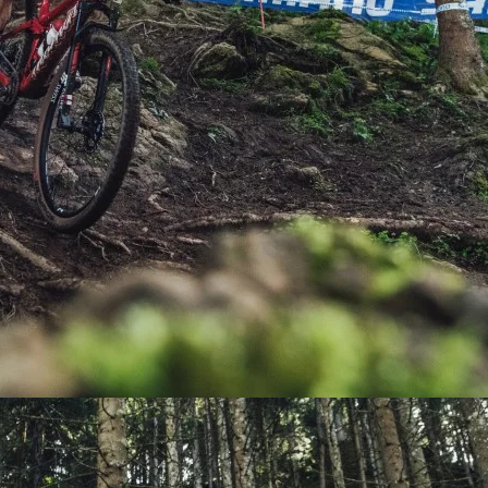
PEDALES
PIÑON
PLATOS
POTENCIA/CODO
RADIOS
ROLDANAS
SHIFTER
SILLINES
TIJA/TUBO DE ASIENTO