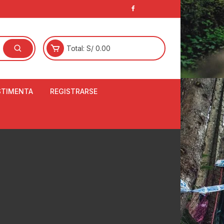
Total:
S/
0.00
STIMENTA
REGISTRARSE
E
LCETINES
BERTORES DE
PATILLAS
ANTAS
NJUNTO DE JERSEY
OM
RTAVIENTOS
LINA
LOTES