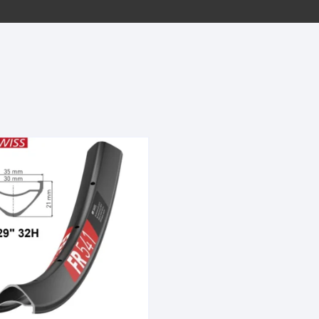
EQUIPOS GPS
ASIENTOS / SILLINES
EXTRACTOR DE EJE
PI
SELLADO
GORRAS ANTISUDOR
BIELAS
ZA
EXTRACTOR DE MISSI
GUANTES
LINK
TOPES Y TERMINALES
INFLADORES
EXTRACTOR DE PEDA
CABLES Y FUNDAS
LENTES
EXTRACTOR DE PIÑO
CADENA
LIMPIACADENA
EXTRACTOR DE TASA
CALAS
LUCES
GRASA
CÁMARAS
MANGAS
JUEGO DE ALLEN
CANDADO DE CADENA
/MISSINGLINK
MEDIDOR DE PRESIÓN
KIT DE LIMPIEZA