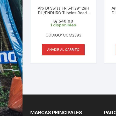
Aro Dt Swiss FR 541 29″ 28H
Ar
DH/ENDURO Tubeles Ready
D
(Unidad)
S/
540.00
1 disponibles
CÓDIGO: COM2393
AÑADIR AL CARRITO
MARCAS PRINCIPALES
PAGO