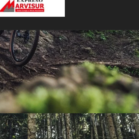
PEDALES
PIÑON
PLATOS
POTENCIA/CODO
RADIOS
ROLDANAS
SHIFTER
SILLINES
TIJA/TUBO DE ASIENTO