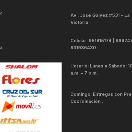
KIT DE TRANSMISIÓN
TORNILLOS
:
Av . Jose Galvez #531 – La
Victoria
LÍQUIDO DE FRENO
VELOCIMETROS
LIQUIDO SELLANTES
Celular: 951915174 | 96674
S:
931986430
LLANTAS
Horario: Lunes a Sábado: 1
LUBRICANTE DE CADENA
a.m. – 7 p.m.
MANILLAR / TIMÓN
Domingo: Entregas con Pre
MASAS
Coordinación .
OTROS
PASTILLAS