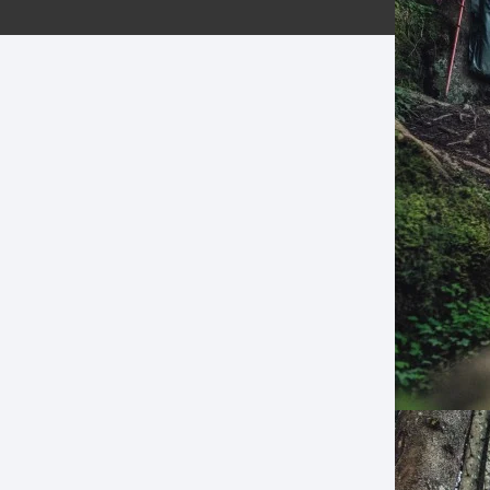
ERNERAS
PATILLAS MTB Y RUTA
NG
L
N
S