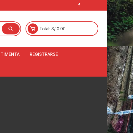
Total:
S/
0.00
STIMENTA
REGISTRARSE
E
LCETINES
BERTORES DE
PATILLAS
ANTAS
NJUNTO DE JERSEY
OM
RTAVIENTOS
LINA
LOTES