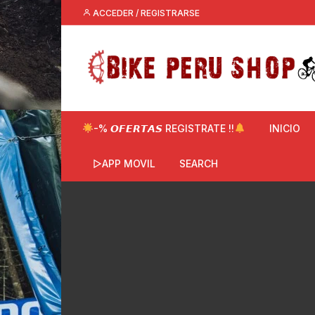
Saltar
ACCEDER / REGISTRARSE
al
contenido
-% 𝙊𝙁𝙀𝙍𝙏𝘼𝙎 REGISTRATE !!
INICIO
▷APP MOVIL
SEARCH