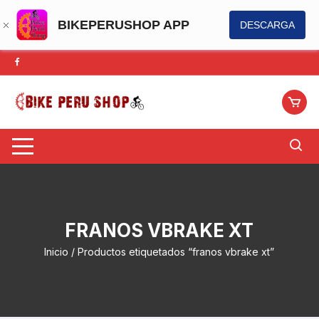
BIKEPERUSHOP APP
DESCARGA
Saltar
al
contenido
FRANOS VBRAKE XT
Inicio
/ Productos etiquetados “franos vbrake xt”