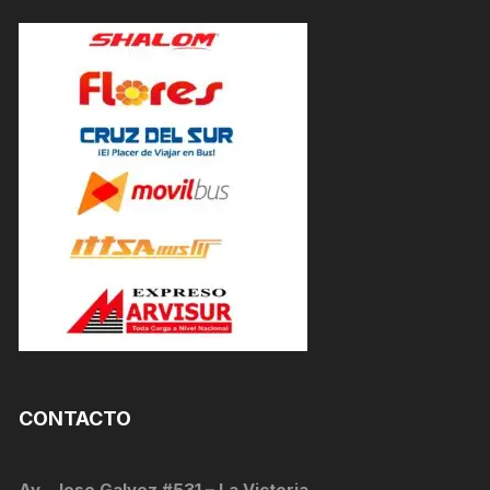
CONTACTO
Av . Jose Galvez #531 – La Victoria