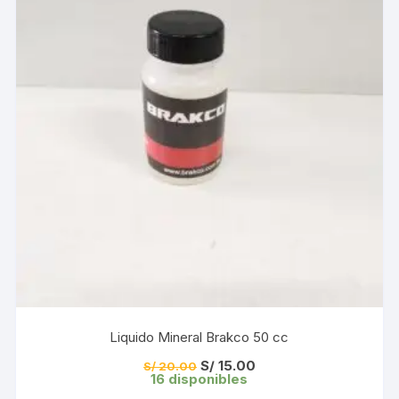
Liquido Mineral Brakco 50 cc
El
El
S/
15.00
S/
20.00
precio
precio
16 disponibles
original
actual