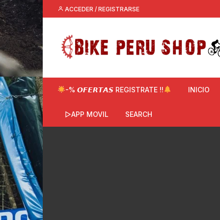
Saltar
ACCEDER / REGISTRARSE
al
contenido
-% 𝙊𝙁𝙀𝙍𝙏𝘼𝙎 REGISTRATE !!
INICIO
▷APP MOVIL
SEARCH