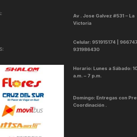
KIT DE TRANSMISIÓN
TORNILLOS
:
Av . Jose Galvez #531 – La
Victoria
LÍQUIDO DE FRENO
VELOCIMETROS
LIQUIDO SELLANTES
Celular: 951915174 | 96674
S:
931986430
LLANTAS
Horario: Lunes a Sábado: 1
LUBRICANTE DE CADENA
a.m. – 7 p.m.
MANILLAR / TIMÓN
Domingo: Entregas con Pre
MASAS
Coordinación .
OTROS
PASTILLAS