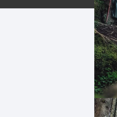
ERNERAS
PATILLAS MTB Y RUTA
NG
L
N
S