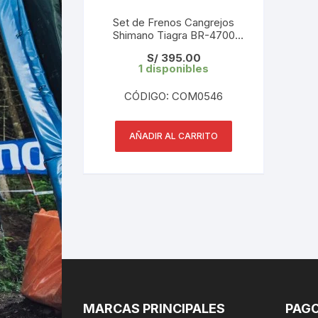
Set de Frenos Cangrejos
Shimano Tiagra BR-4700
(PAR) en Caja
S/
395.00
1 disponibles
CÓDIGO: COM0546
AÑADIR AL CARRITO
MARCAS PRINCIPALES
PAGO