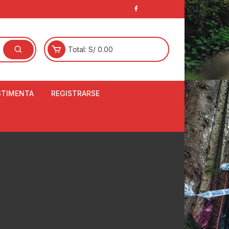
Total:
S/
0.00
STIMENTA
REGISTRARSE
E
LCETINES
BERTORES DE
PATILLAS
ANTAS
NJUNTO DE JERSEY
OM
RTAVIENTOS
LINA
LOTES