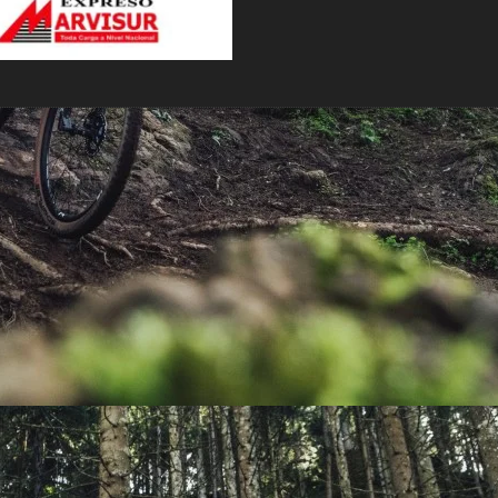
PEDALES
PIÑON
PLATOS
POTENCIA/CODO
RADIOS
ROLDANAS
SHIFTER
SILLINES
TIJA/TUBO DE ASIENTO